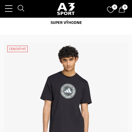
0
0
SUPER VÝHODNE
CENOVÝ HIT