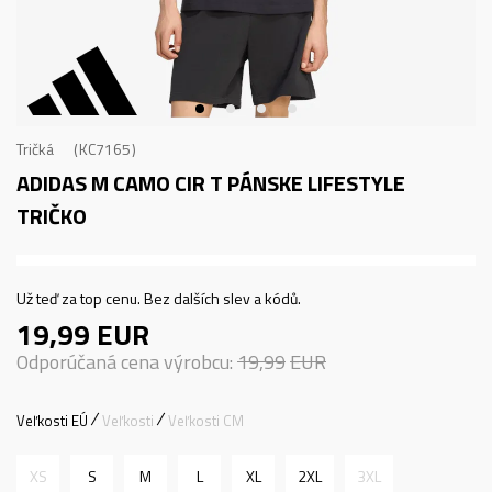
Tričká
KC7165
ADIDAS M CAMO CIR T
PÁNSKE LIFESTYLE
TRIČKO
Už teď za top cenu. Bez dalších slev a kódů.
19,99
EUR
Odporúčaná cena výrobcu:
19,99
EUR
Veľkosti EÚ
Veľkosti
Veľkosti CM
XS
S
M
L
XL
2XL
3XL