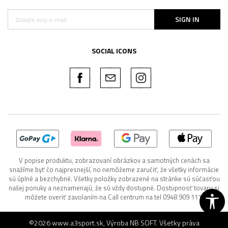
SIGN IN
SOCIAL ICONS
V popise produktu, zobrazovaní obrázkov a samotných cenách sa
snažíme byť čo najpresnejší, no nemôžeme zaručiť, že všetky informácie
sú úplné a bezchybné. Všetky položky zobrazené na stránke sú súčasťou
našej ponuky a neznamenajú, že sú vždy dostupné. Dostupnosť tovaru si
môžete overiť zavolaním na Call centrum na tel 0948 909 111.
©2026
www.a3sport.sk
, Výroba
NB SOFT
. Všetky práva