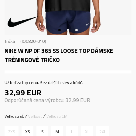
Tričká
IQ0820-010
NIKE W NP DF 365 SS LOOSE TOP
DÁMSKE
TRÉNINGOVÉ TRIČKO
Už teď za top cenu. Bez dalších slev a kódů.
32,99
EUR
Odporúčaná cena výrobcu:
32,99
EUR
Veľkosti EÚ
Veľkosti
Veľkosti CM
2XS
XS
S
M
L
XL
2XL