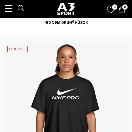
0
0
-50 % NA DRUHÝ KÚSOK
CENOVÝ HIT