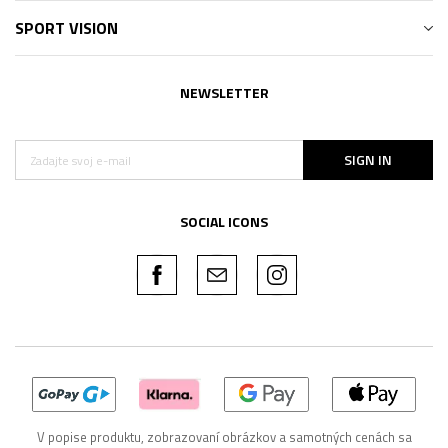
SPORT VISION
NEWSLETTER
SIGN IN
SOCIAL ICONS
V popise produktu, zobrazovaní obrázkov a samotných cenách sa