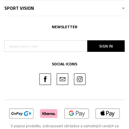
SPORT VISION
NEWSLETTER
SIGN IN
SOCIAL ICONS
V popise produktu, zobrazovaní obrázkov a samotných cenách sa