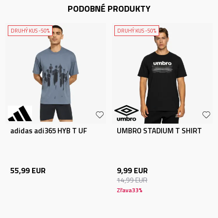
PODOBNÉ PRODUKTY
DRUHÝ KUS -50%
DRUHÝ KUS -50%
adidas adi365 HYB T UF
UMBRO STADIUM T SHIRT
55,99
EUR
9,99
EUR
14,99
EUR
Zľava
33
%