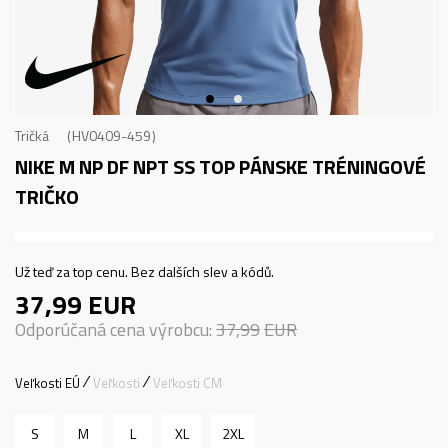
Tričká
HV0409-459
NIKE M NP DF NPT SS TOP
PÁNSKE TRÉNINGOVÉ
TRIČKO
Už teď za top cenu. Bez dalších slev a kódů.
37,99
EUR
Odporúčaná cena výrobcu:
37,99
EUR
Veľkosti EÚ
Veľkosti
Veľkosti CM
S
M
L
XL
2XL