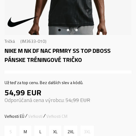
Tričká
IM3633-010
NIKE M NK DF NAC PRMRY SS TOP DBOSS
PÁNSKE TRÉNINGOVÉ TRIČKO
Už teď za top cenu. Bez dalších slev a kódů.
54,99
EUR
Odporúčaná cena výrobcu:
54,99
EUR
Veľkosti EÚ
Veľkosti
Veľkosti CM
S
M
L
XL
2XL
3XL