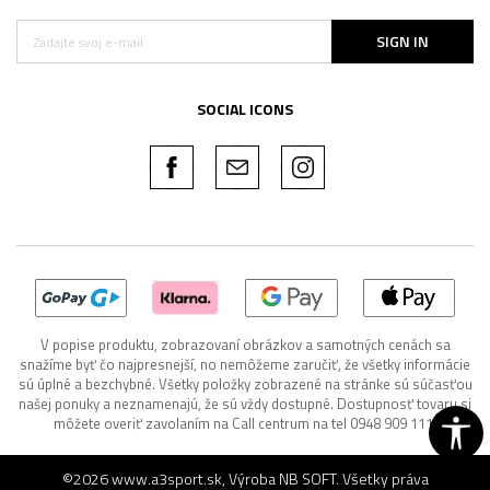
SIGN IN
SOCIAL ICONS
V popise produktu, zobrazovaní obrázkov a samotných cenách sa
snažíme byť čo najpresnejší, no nemôžeme zaručiť, že všetky informácie
sú úplné a bezchybné. Všetky položky zobrazené na stránke sú súčasťou
našej ponuky a neznamenajú, že sú vždy dostupné. Dostupnosť tovaru si
môžete overiť zavolaním na Call centrum na tel 0948 909 111.
©2026
www.a3sport.sk
, Výroba
NB SOFT
. Všetky práva