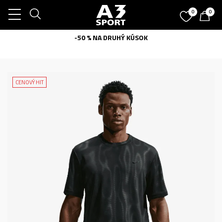
0
0
-50 % NA DRUHÝ KÚSOK
CENOVÝ HIT