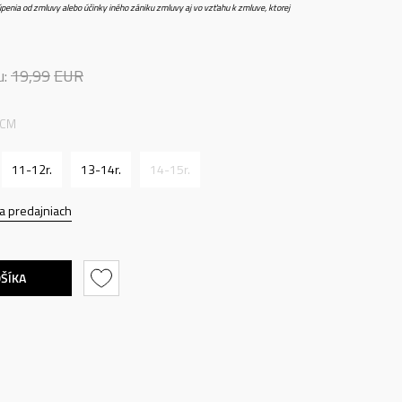
penia od zmluvy alebo účinky iného zániku zmluvy aj vo vzťahu k zmluve, ktorej
u:
19,99
EUR
 CM
11-12r.
13-14r.
14-15r.
a predajniach
OŠÍKA