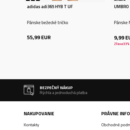
adidas adi365 HYB T UF
UMBRO 
Pánske bežecké tričko
Pánske f
55,99
EUR
9,99
E
Zľava
33
%
BEZPEČNÝ NÁKUP
Rýchla a jednoduchá platba
NAKUPOVANIE
PRÁVNE INF
Kontakty
Obchodné podm