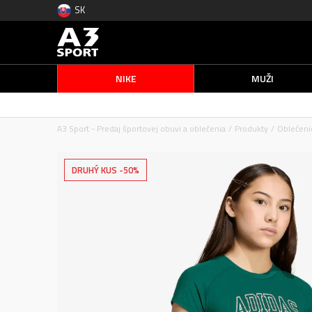
SK
NIKE
MUŽI
A3 Sport - Predaj športovej obuvi a oblečenia
Produkty
Oblečeni
DRUHÝ KUS -50%