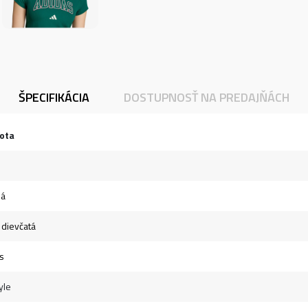
ŠPECIFIKÁCIA
DOSTUPNOSŤ NA PREDAJŇÁCH
ota
ná
- dievčatá
s
yle