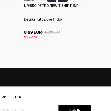
UMBRO RETRO NEW T SHIRT JNR
Detské futbalové tričko
8,99
EUR
14,99
EUR
Zľava
40
%
EWSLETTER
SIGN IN