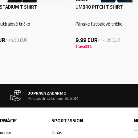
STADIUM T SHIRT
UMBRO PITCH T SHIRT
utbalové tričko
Pánske futbalové tričko
UR
9,99
EUR
14,99
EUR
14,99
EUR
Zľava
33
%
DOPRAVA ZADARMO
Pri objednávke nad 80 EUR
ORMÁCIE
SPORT VISION
N
ienky
O nás