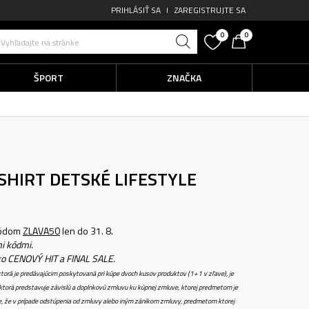
PRIHLÁSIŤ SA
ZAREGISTRUJTE SA
0
0
Vyhľadajte na stránke
ŠPORT
ZNAČKA
 SHIRT
DETSKÉ LIFESTYLE
kódom
ZLAVA50
len do 31. 8.
i kódmi.
ko CENOVÝ HIT a FINAL SALE.
torá je predávajúcim poskytovaná pri kúpe dvoch kusov produktov (1+1 v zľave), je
torá predstavuje závislú a doplnkovú zmluvu ku kúpnej zmluve, ktorej predmetom je
e, že v prípade odstúpenia od zmluvy alebo iným zánikom zmluvy, predmetom ktorej