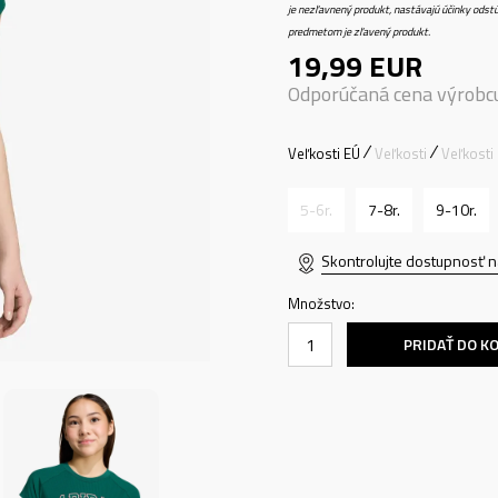
je nezľavnený produkt, nastávajú účinky odstú
predmetom je zľavený produkt.
19,99
EUR
Odporúčaná cena výrobc
Veľkosti EÚ
Veľkosti
Veľkosti
5-6r.
7-8r.
9-10r.
Skontrolujte dostupnosť n
Množstvo:
PRIDAŤ DO K