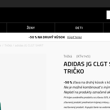
ŽENY
DETI
-50 % NA DRUHÝ KÚSOK
Kúpiť teraz
e
Tričká
adidas JG CLGT SHIRT
Tričká
KT4145
ADIDAS JG CLGT
TRIČKO
-50 %
zľava na druhý kúsok s 
Nie je možné kombinovať s iným
Neplatí na produkty označené a
Pri kúpe uvedeného produktu so zľavou 50%, k
zľavnený produkt predmetom kúpnej zmluvy, k
nezľavnený produkt. Kupujúci berie na vedomi