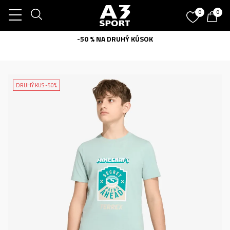
0
0
-50 % NA DRUHÝ KÚSOK
DRUHÝ KUS -50%