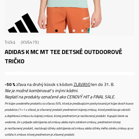
Tričká
KV6479
ADIDAS K MC MT TEE
DETSKÉ OUTDOOROVÉ
TRIČKO
-50 %
zľava na druhý kúsok s kódom
ZLAVA50
len do 31. 8.
Nie je možné kombinovať s inými kódmi.
Neplatí na produkty označené ako CENOVÝ HIT a FINAL SALE.
Pri kúpe uvedeného produktu so zľavou 50%, ktorá je predávajúcim poskytovaná pri kúpe dvoch kusov
produktov (1+1 v zľave), je zľavnený produkt predmetom kúpnej zmluvy, ktorá predstavuje závislú
a doplnkovú zmluvu ku kúpnej zmluve, ktorej predmetom je nezľavnený produkt. Kupujúci berie na
vedomie, že v prípade odstúpenia od zmluvy alebo iným zánikom zmluvy, predmetom ktorej
je nezľavnený produkt, nastávajú účinky odstúpenia od zmluvy alebo účinky iného zániku zmluvy aj vo
vzťahu k zmluve, ktorej predmetom je zľavený produkt.