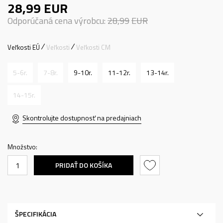
28,99
EUR
Odporúčaná cena výrobcu:
28,99
EUR
Veľkosti EÚ
Veľkosti
Veľkosti CM
5-6r.
7-8r.
9-10r.
11-12r.
13-14r.
14-15r.
Skontrolujte dostupnosť na predajniach
Množstvo:
PRIDAŤ DO KOŠÍKA
ŠPECIFIKÁCIA