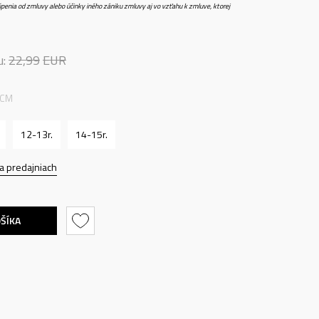
penia od zmluvy alebo účinky iného zániku zmluvy aj vo vzťahu k zmluve, ktorej
u:
22,99
EUR
 CM
12-13r.
14-15r.
a predajniach
OŠÍKA