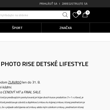
PRIHLÁSIŤ SA
ZAREGISTRUJTE SA
0
0
Vyhľadajte na stránke
ŠPORT
ZNAČKA
 PHOTO RISE
DETSKÉ LIFESTYLE
kódom
ZLAVA50
len do 31. 8.
i kódmi.
ko CENOVÝ HIT a FINAL SALE.
torá je predávajúcim poskytovaná pri kúpe dvoch kusov produktov (1+1 v zľave), je
torá predstavuje závislú a doplnkovú zmluvu ku kúpnej zmluve, ktorej predmetom je
e, že v prípade odstúpenia od zmluvy alebo iným zánikom zmluvy, predmetom ktorej