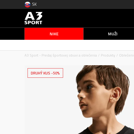
SK
NIKE
MUŽI
A3 Sport - Predaj športovej obuvi a oblečenia
Produkty
Oblečeni
DRUHÝ KUS -50%