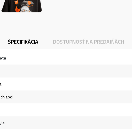
ŠPECIFIKÁCIA
DOSTUPNOSŤ NA PREDAJŇÁCH
ota
a
 chlapci
yle