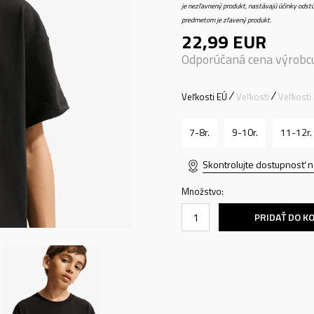
je nezľavnený produkt, nastávajú účinky odstú
predmetom je zľavený produkt.
22,99
EUR
Odporúčaná cena výrobc
Veľkosti EÚ
Veľkosti
Veľkosti
7-8r.
9-10r.
11-12r.
Skontrolujte dostupnosť n
Množstvo:
PRIDAŤ DO K