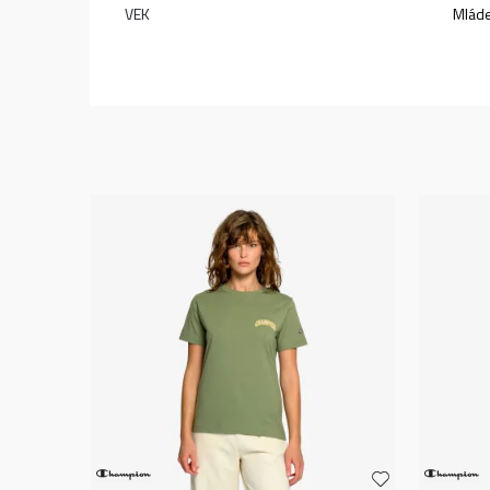
VEK
Mlád