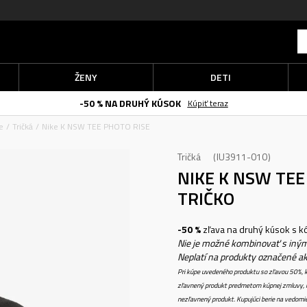
ŽENY
DETI
-50 % NA DRUHÝ KÚSOK
Kúpiť teraz
e
Tričká
Nike K NSW TEE PHOTO RISE
Tričká
IU3911-010
NIKE K NSW TEE
TRIČKO
-50 %
zľava na druhý kúsok s 
Nie je možné kombinovať s iným
Neplatí na produkty označené a
Pri kúpe uvedeného produktu so zľavou 50%, k
zľavnený produkt predmetom kúpnej zmluvy, k
nezľavnený produkt. Kupujúci berie na vedomi