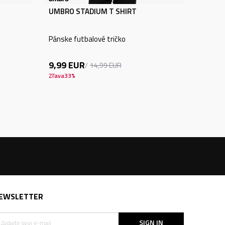
UMBRO STADIUM T SHIRT
Pánske futbalové tričko
9,99
EUR
14,99
EUR
Zľava
33
%
EWSLETTER
SIGN IN