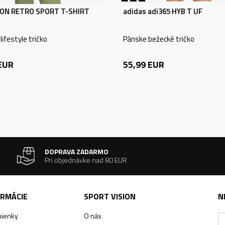
ON RETRO SPORT T-SHIRT
adidas adi365 HYB T UF
ifestyle tričko
Pánske bežecké tričko
EUR
55,99
EUR
DOPRAVA ZADARMO
Pri objednávke nad 80 EUR
ORMÁCIE
SPORT VISION
N
ienky
O nás