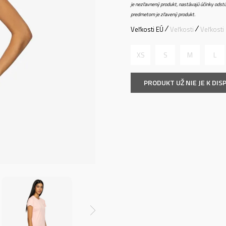
je nezľavnený produkt, nastávajú účinky odstú
predmetom je zľavený produkt.
Veľkosti EÚ
Veľkosti
Veľkosti
XS
S
M
L
PRODUKT UŽ NIE JE K DISP