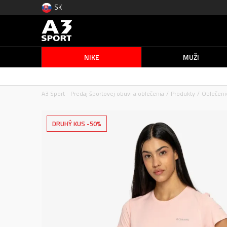
SK
NIKE
MUŽI
A3 Sport - Predaj športovej obuvi a oblečenia
Produkty
Oblečeni
DRUHÝ KUS -50%