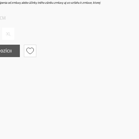
penia od zmluvy alebo účinky iného zániku zmluvy aj vo vzťahu k zmluve, ktorej
 CM
XL
OZÍCII