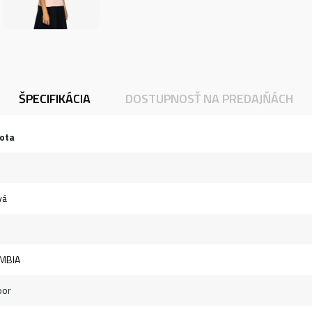
ŠPECIFIKÁCIA
DOSTUPNOSŤ NA PREDAJŇÁCH
ota
vá
MBIA
oor