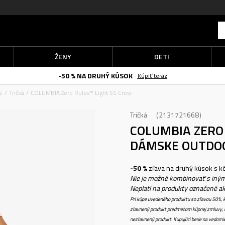
ŽENY
DETI
-50 % NA DRUHÝ KÚSOK
Kúpiť teraz
e
Tričká
COLUMBIA Zero Rules™ Light SS Crew
Tričká
2131721668
COLUMBIA ZERO
DÁMSKE OUTDO
-50 %
zľava na druhý kúsok s 
Nie je možné kombinovať s iným
Neplatí na produkty označené a
Pri kúpe uvedeného produktu so zľavou 50%, k
zľavnený produkt predmetom kúpnej zmluvy, k
nezľavnený produkt. Kupujúci berie na vedomi