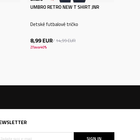
UMBRO RETRO NEW T SHIRT JNR
Detské futbalové tričko
8,99
EUR
14,99
EUR
Zľava
40
%
EWSLETTER
SIGN IN