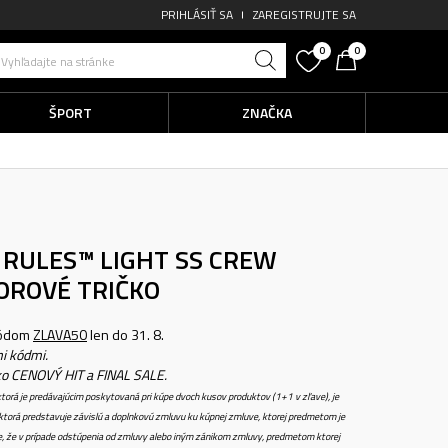
PRIHLÁSIŤ SA
ZAREGISTRUJTE SA
0
0
Vyhľadajte na stránke
ŠPORT
ZNAČKA
 RULES™ LIGHT SS CREW
OROVÉ TRIČKO
kódom
ZLAVA50
len do 31. 8.
i kódmi.
ko CENOVÝ HIT a FINAL SALE.
torá je predávajúcim poskytovaná pri kúpe dvoch kusov produktov (1+1 v zľave), je
torá predstavuje závislú a doplnkovú zmluvu ku kúpnej zmluve, ktorej predmetom je
e, že v prípade odstúpenia od zmluvy alebo iným zánikom zmluvy, predmetom ktorej