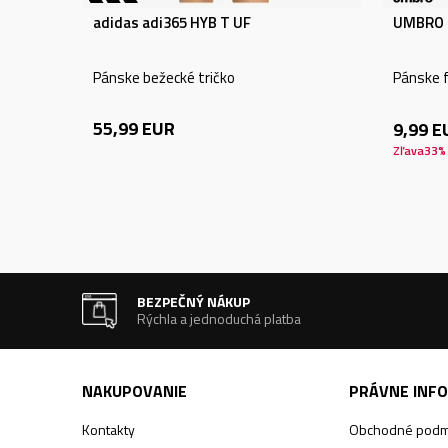
adidas adi365 HYB T UF
UMBRO 
Pánske bežecké tričko
Pánske f
55,99
EUR
9,99
E
Zľava
33
%
BEZPEČNÝ NÁKUP
Rýchla a jednoduchá platba
NAKUPOVANIE
PRÁVNE INF
Kontakty
Obchodné podm