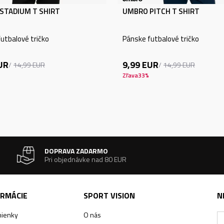
STADIUM T SHIRT
UMBRO PITCH T SHIRT
utbalové tričko
Pánske futbalové tričko
UR
9,99
EUR
14,99
EUR
14,99
EUR
Zľava
33
%
DOPRAVA ZADARMO
Pri objednávke nad 80 EUR
ORMÁCIE
SPORT VISION
N
ienky
O nás