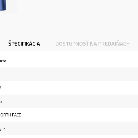
ŠPECIFIKÁCIA
DOSTUPNOSŤ NA PREDAJŇÁCH
ota
á
ex
NORTH FACE
yle