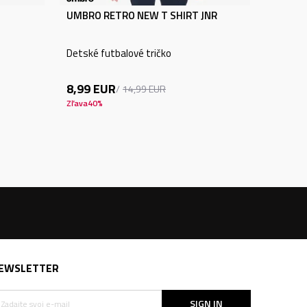
UMBRO RETRO NEW T SHIRT JNR
Detské futbalové tričko
8,99
EUR
14,99
EUR
Zľava
40
%
EWSLETTER
SIGN IN