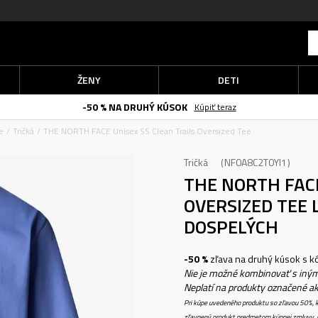
ŽENY
DETI
-50 % NA DRUHÝ KÚSOK
Kúpiť teraz
e
Tričká
THE NORTH FACE Unisex SS Clean Trails Oversized Tee
Tričká
NF0A8C2T0YI1
THE NORTH FACE
OVERSIZED TEE
DOSPELÝCH
-50 %
zľava na druhý kúsok s 
Nie je možné kombinovať s iným
Neplatí na produkty označené a
Pri kúpe uvedeného produktu so zľavou 50%, k
zľavnený produkt predmetom kúpnej zmluvy, k