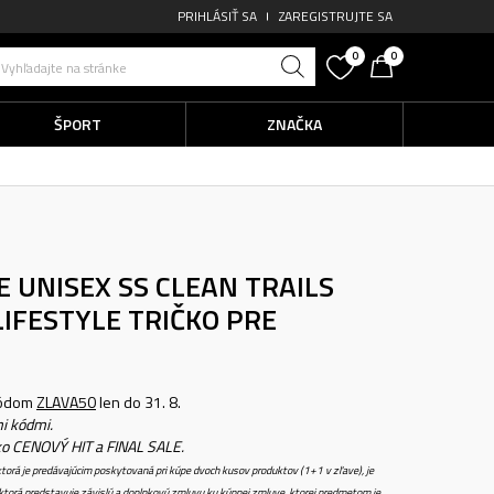
PRIHLÁSIŤ SA
ZAREGISTRUJTE SA
0
0
Vyhľadajte na stránke
ŠPORT
ZNAČKA
 UNISEX SS CLEAN TRAILS
LIFESTYLE TRIČKO PRE
kódom
ZLAVA50
len do 31. 8.
i kódmi.
ko CENOVÝ HIT a FINAL SALE.
torá je predávajúcim poskytovaná pri kúpe dvoch kusov produktov (1+1 v zľave), je
torá predstavuje závislú a doplnkovú zmluvu ku kúpnej zmluve, ktorej predmetom je