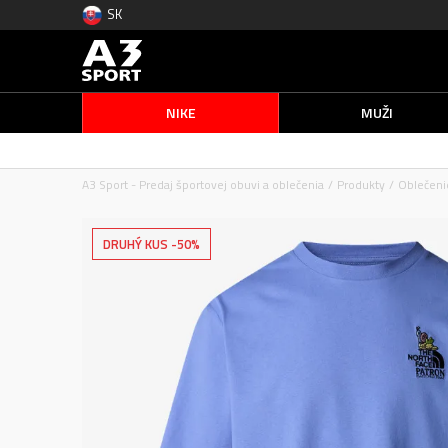
SK
NIKE
MUŽI
A3 Sport - Predaj športovej obuvi a oblečenia
Produkty
Oblečeni
DRUHÝ KUS -50%