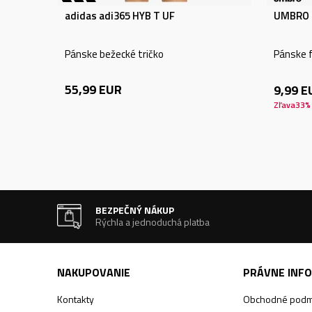
adidas adi365 HYB T UF
UMBRO 
Pánske bežecké tričko
Pánske f
55,99
EUR
9,99
E
Zľava
33
%
BEZPEČNÝ NÁKUP
Rýchla a jednoduchá platba
NAKUPOVANIE
PRÁVNE INF
Kontakty
Obchodné podm