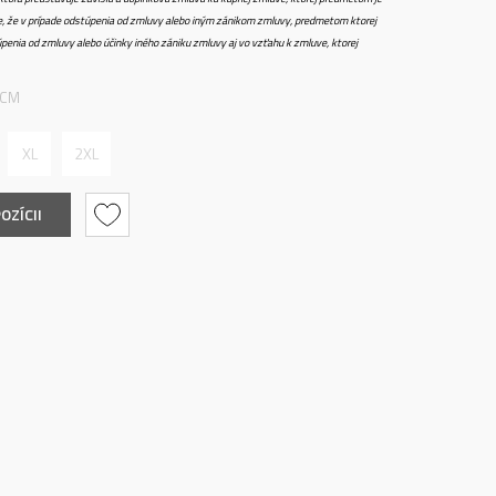
e, že v prípade odstúpenia od zmluvy alebo iným zánikom zmluvy, predmetom ktorej
penia od zmluvy alebo účinky iného zániku zmluvy aj vo vzťahu k zmluve, ktorej
 CM
XL
2XL
OZÍCII