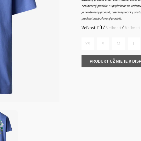
nezľavnený produkt. Kupujúci berie na vedomi
je nezľavnený produkt, nastávajú účinky odstú
predmetom je zľavený produkt.
Veľkosti EÚ
Veľkosti
Veľkosti
XS
S
M
L
PRODUKT UŽ NIE JE K DISP