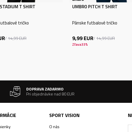
STADIUM T SHIRT
UMBRO PITCH T SHIRT
utbalové tričko
Pánske futbalové tričko
UR
9,99
EUR
14,99
EUR
14,99
EUR
Zľava
33
%
DOPRAVA ZADARMO
Pri objednávke nad 80 EUR
ORMÁCIE
SPORT VISION
N
ienky
O nás