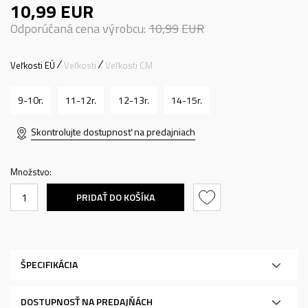
10,99
EUR
Odporúčaná cena výrobcu:
10,99
EUR
Veľkosti EÚ
Veľkosti
Veľkosti CM
9-10r.
11-12r.
12-13r.
14-15r.
Skontrolujte dostupnosť na predajniach
Množstvo:
PRIDAŤ DO KOŠÍKA
ŠPECIFIKÁCIA
DOSTUPNOSŤ NA PREDAJŇÁCH