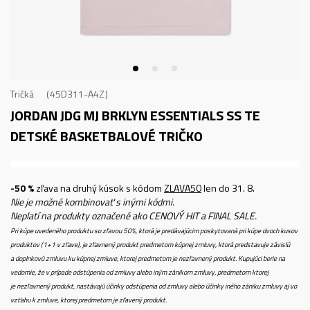
Tričká
45D311-A4Z
JORDAN JDG MJ BRKLYN ESSENTIALS SS TE
DETSKÉ BASKETBALOVÉ TRIČKO
-50 %
zľava na druhý kúsok s kódom
ZLAVA50
len do 31. 8.
Nie je možné kombinovať s inými kódmi.
Neplatí na produkty označené ako CENOVÝ HIT a FINAL SALE.
Pri kúpe uvedeného produktu so zľavou 50%, ktorá je predávajúcim poskytovaná pri kúpe dvoch kusov
produktov (1+1 v zľave), je zľavnený produkt predmetom kúpnej zmluvy, ktorá predstavuje závislú
a doplnkovú zmluvu ku kúpnej zmluve, ktorej predmetom je nezľavnený produkt. Kupujúci berie na
vedomie, že v prípade odstúpenia od zmluvy alebo iným zánikom zmluvy, predmetom ktorej
je nezľavnený produkt, nastávajú účinky odstúpenia od zmluvy alebo účinky iného zániku zmluvy aj vo
vzťahu k zmluve, ktorej predmetom je zľavený produkt.