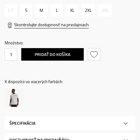
L-T
S
M
L
XL
2XL
3XL
Skontrolujte dostupnosť na predajniach
Množstvo:
PRIDAŤ DO KOŠÍKA
K dispozícii vo viacerých farbách:
ŠPECIFIKÁCIA
DOSTUPNOSŤ NA PREDAJŇÁCH