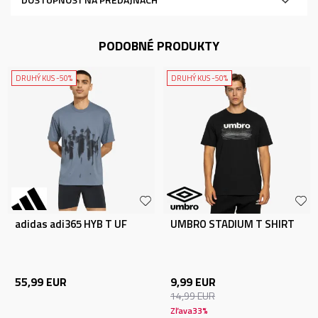
PODOBNÉ PRODUKTY
DRUHÝ KUS -50%
DRUHÝ KUS -50%
adidas adi365 HYB T UF
UMBRO STADIUM T SHIRT
55,99
EUR
9,99
EUR
14,99
EUR
Zľava
33
%