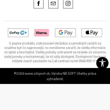
V popise produktu, zobrazovaní obrázkov a samotných cenách sa
snažíme byť čo najpresnejší, no nemôžeme zaručiť, že všetky informácie
sú úplné a bezchybné. Všetky položky zobrazené na stránke sú súčasťou
našej ponuky a neznamenajú, že sú vždy dostupné. Dostupnosť tovaru si
môžete overiť zavolaním na Call centrum na tel 0948 909 111.
©2026
www.a3sport.sk
, Výroba
NB SOFT
. Všetky práva
vyhradené.