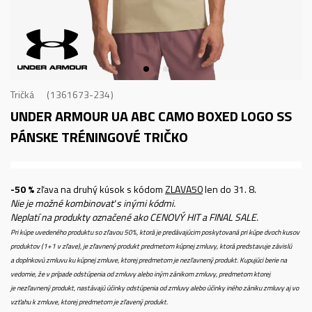
Tričká
1361673-234
UNDER ARMOUR UA ABC CAMO BOXED LOGO SS
PÁNSKE TRÉNINGOVÉ TRIČKO
-50 %
zľava na druhý kúsok s kódom
ZLAVA50
len do 31. 8.
Nie je možné kombinovať s inými kódmi.
Neplatí na produkty označené ako CENOVÝ HIT a FINAL SALE.
Pri kúpe uvedeného produktu so zľavou 50%, ktorá je predávajúcim poskytovaná pri kúpe dvoch kusov
produktov (1+1 v zľave), je zľavnený produkt predmetom kúpnej zmluvy, ktorá predstavuje závislú
a doplnkovú zmluvu ku kúpnej zmluve, ktorej predmetom je nezľavnený produkt. Kupujúci berie na
vedomie, že v prípade odstúpenia od zmluvy alebo iným zánikom zmluvy, predmetom ktorej
je nezľavnený produkt, nastávajú účinky odstúpenia od zmluvy alebo účinky iného zániku zmluvy aj vo
vzťahu k zmluve, ktorej predmetom je zľavený produkt.