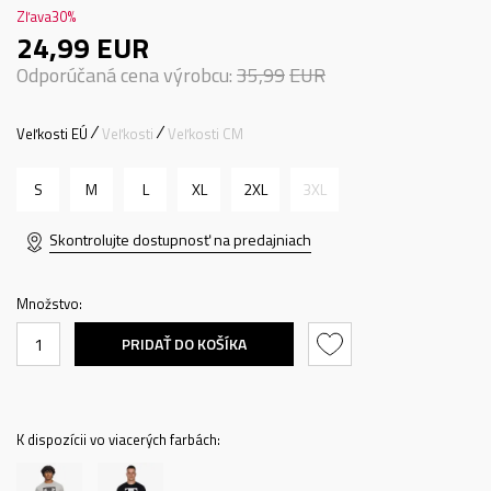
Zľava
30
%
24,99
EUR
Odporúčaná cena výrobcu:
35,99
EUR
Veľkosti EÚ
Veľkosti
Veľkosti CM
S
M
L
XL
2XL
3XL
Skontrolujte dostupnosť na predajniach
Množstvo:
PRIDAŤ DO KOŠÍKA
K dispozícii vo viacerých farbách: