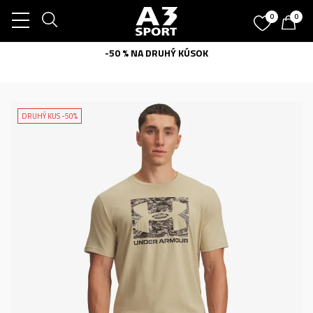
0
0
-50 % NA DRUHÝ KÚSOK
DRUHÝ KUS -50%