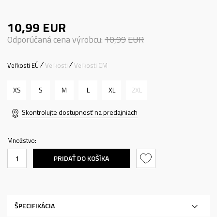
10,99
EUR
Odporúčaná cena výrobcu:
10,99
EUR
Veľkosti EÚ
Veľkosti
Veľkosti CM
XS
S
M
L
XL
2XL
Skontrolujte dostupnosť na predajniach
Množstvo:
PRIDAŤ DO KOŠÍKA
ŠPECIFIKÁCIA