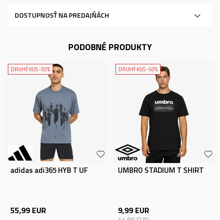
DOSTUPNOSŤ NA PREDAJŇÁCH
PODOBNÉ PRODUKTY
DRUHÝ KUS -50%
DRUHÝ KUS -50%
adidas adi365 HYB T UF
UMBRO STADIUM T SHIRT
55,99
EUR
9,99
EUR
14,99
EUR