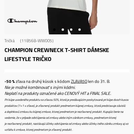
Tričká
118568-WW005
CHAMPION CREWNECK T-SHIRT
DÁMSKE
LIFESTYLE TRIČKO
-50 %
zľava na druhý kúsok s kódom
ZLAVA50
len do 31. 8.
Nie je možné kombinovať s inými kódmi.
Neplatí na produkty označené ako CENOVÝ HIT a FINAL SALE.
Pri kúpe uvedeného produktu so zľavou 50%, ktorá je predávajúcim poskytovaná pri kúpe dvoch kusov
produktov (1+1 v zľave), je zľavnený produkt predmetom kúpnej zmluvy, ktorá predstavuje závislú
a doplnkovú zmluvu ku kúpnej zmluve, ktorej predmetom je nezľavnený produkt. Kupujúci berie na
vedomie, že v prípade odstúpenia od zmluvy alebo iným zánikom zmluvy, predmetom ktorej
je nezľavnený produkt, nastávajú účinky odstúpenia od zmluvy alebo účinky iného zániku zmluvy aj vo
vzťahu k zmluve, ktorej predmetom je zľavený produkt.