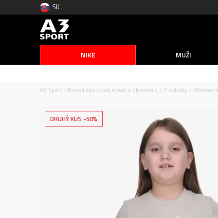
SK
NIKE
MUŽI
A3 Sport - Predaj športovej obuvi a oblečenia
Produkty
Oblečeni
DRUHÝ KUS -50%