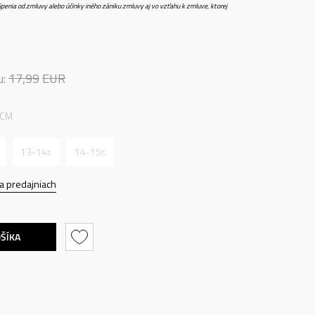
penia od zmluvy alebo účinky iného zániku zmluvy aj vo vzťahu k zmluve, ktorej
u:
17,99
EUR
 CM
13-14r.
14-15r.
a predajniach
OŠÍKA