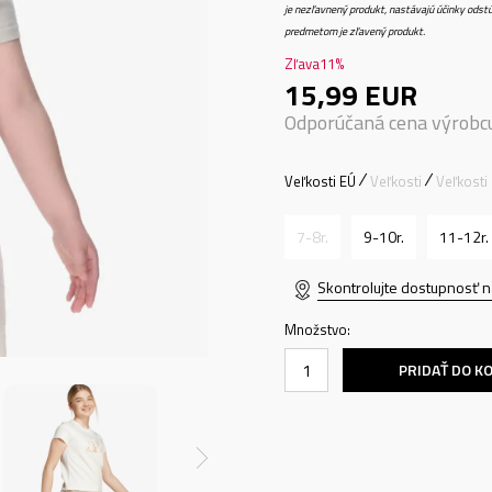
je nezľavnený produkt, nastávajú účinky odstú
predmetom je zľavený produkt.
Zľava
11
%
15,99
EUR
Odporúčaná cena výrobc
Veľkosti EÚ
Veľkosti
Veľkosti
7-8r.
9-10r.
11-12r.
Skontrolujte dostupnosť n
Množstvo:
PRIDAŤ DO K