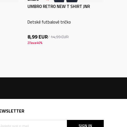
UMBRO RETRO NEW T SHIRT JNR
Detské futbalové tričko
8,99
EUR
14,99
EUR
Zľava
40
%
EWSLETTER
SIGN IN