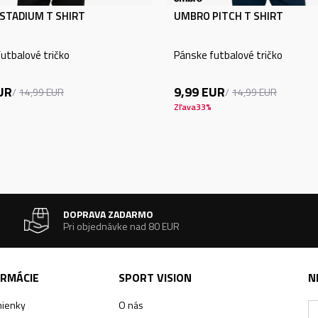
STADIUM T SHIRT
UMBRO PITCH T SHIRT
utbalové tričko
Pánske futbalové tričko
UR
9,99
EUR
14,99
EUR
14,99
EUR
Zľava
33
%
DOPRAVA ZADARMO
Pri objednávke nad 80 EUR
ORMÁCIE
SPORT VISION
N
ienky
O nás