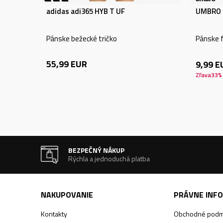
adidas adi365 HYB T UF
UMBRO 
Pánske bežecké tričko
Pánske f
55,99
EUR
9,99
E
Zľava
33
%
BEZPEČNÝ NÁKUP
Rýchla a jednoduchá platba
NAKUPOVANIE
PRÁVNE INF
Kontakty
Obchodné podm