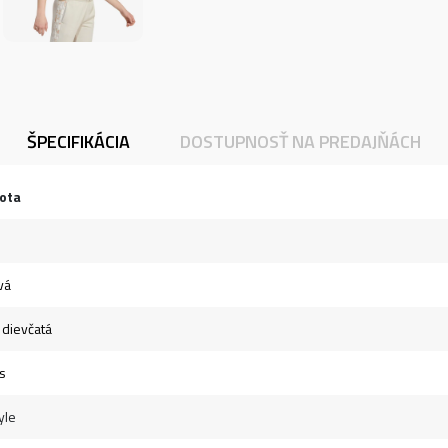
ŠPECIFIKÁCIA
DOSTUPNOSŤ NA PREDAJŇÁCH
ota
vá
- dievčatá
s
yle