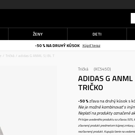
ŽENY
DETI
-50 % NA DRUHÝ KÚSOK
Kúpiť teraz
e
Tričká
adidas G ANML SJ BL T
Tričká
KC5450
ADIDAS G ANML 
TRIČKO
-50 %
zľava na druhý kúsok s 
Nie je možné kombinovať s iným
Neplatí na produkty označené a
Pri kúpe uvedeného produktu so zľavou 50%, k
zľavnený produkt predmetom kúpnej zmluvy, k
nezľavnený produkt. Kupujúci berie na vedomi