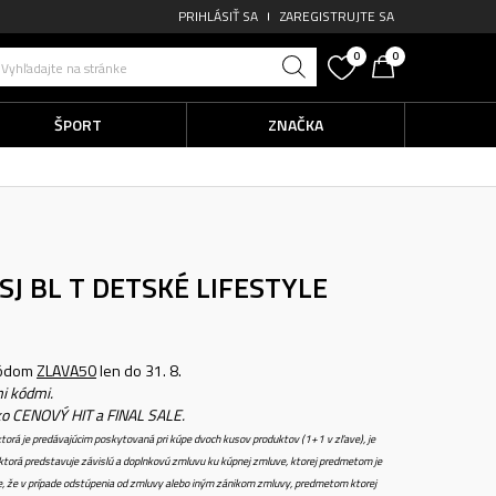
PRIHLÁSIŤ SA
ZAREGISTRUJTE SA
0
0
Vyhľadajte na stránke
ŠPORT
ZNAČKA
SJ BL T
DETSKÉ LIFESTYLE
kódom
ZLAVA50
len do 31. 8.
i kódmi.
ko CENOVÝ HIT a FINAL SALE.
torá je predávajúcim poskytovaná pri kúpe dvoch kusov produktov (1+1 v zľave), je
torá predstavuje závislú a doplnkovú zmluvu ku kúpnej zmluve, ktorej predmetom je
e, že v prípade odstúpenia od zmluvy alebo iným zánikom zmluvy, predmetom ktorej