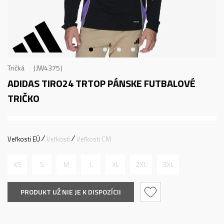
Tričká
JW4375
ADIDAS TIRO24 TRTOP
PÁNSKE FUTBALOVÉ
TRIČKO
Veľkosti EÚ
Veľkosti
Veľkosti CM
XS
S
M
L
XL
2XL
3XL
PRODUKT UŽ NIE JE K DISPOZÍCII