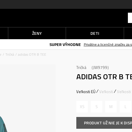
ŽENY
DETI
SUPER VÝHODNE
Privátne a licenčné značky za super cenu
e
Tričká
adidas OTR B TEE
Tričká
JW9799
ADIDAS OTR B T
Veľkosti EÚ
Veľkosti
Veľkosti
XS
S
M
L
PRODUKT UŽ NIE JE K DISP