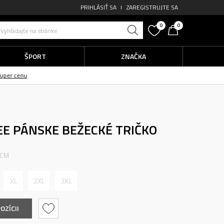
PRIHLÁSIŤ SA
ZAREGISTRUJTE SA
0
0
Vyhľadajte na stránke
ŠPORT
ZNAČKA
EE
PÁNSKE BEŽECKÉ TRIČKO
 CM
XL
2XL
3XL
OZÍCII