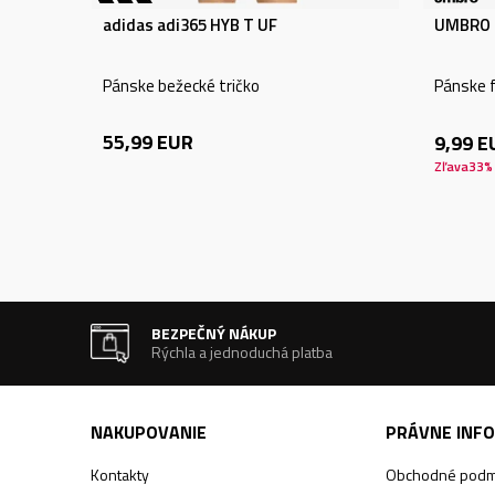
adidas adi365 HYB T UF
UMBRO 
Pánske bežecké tričko
Pánske f
55,99
EUR
9,99
E
Zľava
33
%
BEZPEČNÝ NÁKUP
Rýchla a jednoduchá platba
NAKUPOVANIE
PRÁVNE INF
Kontakty
Obchodné podm