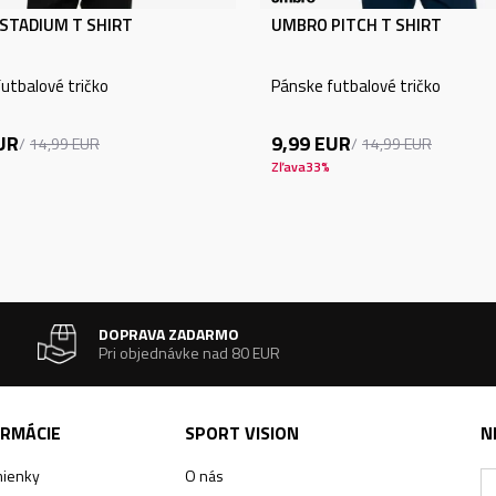
STADIUM T SHIRT
UMBRO PITCH T SHIRT
utbalové tričko
Pánske futbalové tričko
UR
9,99
EUR
14,99
EUR
14,99
EUR
Zľava
33
%
DOPRAVA ZADARMO
Pri objednávke nad 80 EUR
ORMÁCIE
SPORT VISION
N
ienky
O nás