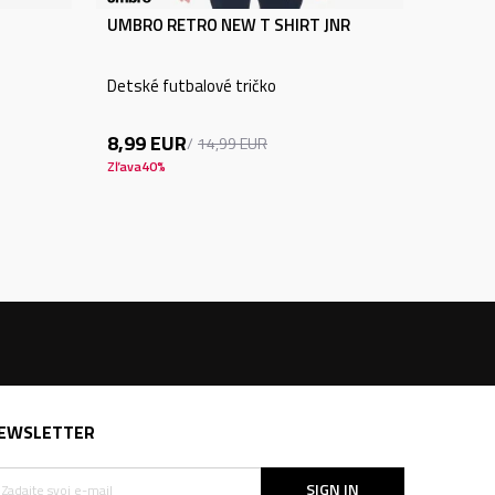
UMBRO RETRO NEW T SHIRT JNR
Detské futbalové tričko
8,99
EUR
14,99
EUR
Zľava
40
%
EWSLETTER
SIGN IN