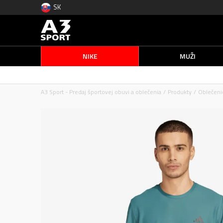
SK
NIKE
MUŽI
A3 Sport - Predaj športovej obuvi a oblečenia
Produkty
Oblečeni