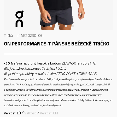
Tričká
1ME10230106
ON PERFORMANCE-T
PÁNSKE BEŽECKÉ TRIČKO
-50 %
zľava na druhý kúsok s kódom
ZLAVA50
len do 31. 8.
Nie je možné kombinovať s inými kódmi.
Neplatí na produkty označené ako CENOVÝ HIT a FINAL SALE.
Pri kúpe uvedeného produktu so zľavou 50%, ktorá je predávajúcim poskytovaná pri kúpe dvoch kusov
produktov (1+1 v zľave), je zľavnený produkt predmetom kúpnej zmluvy, ktorá predstavuje závislú
a doplnkovú zmluvu ku kúpnej zmluve, ktorej predmetom je nezľavnený produkt. Kupujúci berie na
vedomie, že v prípade odstúpenia od zmluvy alebo iným zánikom zmluvy, predmetom ktorej
je nezľavnený produkt, nastávajú účinky odstúpenia od zmluvy alebo účinky iného zániku zmluvy aj vo
vzťahu k zmluve, ktorej predmetom je zľavený produkt.
Veľkosti EÚ
Veľkosti
Veľkosti CM