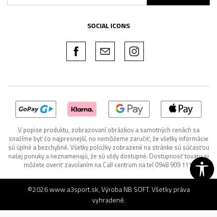
SOCIAL ICONS
V popise produktu, zobrazovaní obrázkov a samotných cenách sa
snažíme byť čo najpresnejší, no nemôžeme zaručiť, že všetky informácie
sú úplné a bezchybné. Všetky položky zobrazené na stránke sú súčasťou
našej ponuky a neznamenajú, že sú vždy dostupné. Dostupnosť tovaru si
môžete overiť zavolaním na Call centrum na tel 0948 909 111.
©2026
www.a3sport.sk
, Výroba
NB SOFT
. Všetky práva
vyhradené.