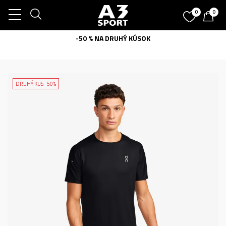
0
0
-50 % NA DRUHÝ KÚSOK
DRUHÝ KUS -50%