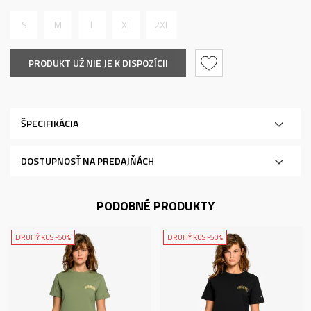
S
M
L
XL
2XL
PRODUKT UŽ NIE JE K DISPOZÍCII
ŠPECIFIKÁCIA
DOSTUPNOSŤ NA PREDAJŇÁCH
PODOBNÉ PRODUKTY
DRUHÝ KUS -50%
DRUHÝ KUS -50%