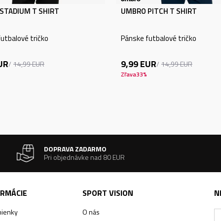
STADIUM T SHIRT
UMBRO PITCH T SHIRT
utbalové tričko
Pánske futbalové tričko
UR
9,99
EUR
14,99
EUR
14,99
EUR
Zľava
33
%
DOPRAVA ZADARMO
Pri objednávke nad 80 EUR
ORMÁCIE
SPORT VISION
N
ienky
O nás