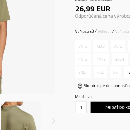
26,99
EUR
Odporúčaná cena výrobc
Veľkosti EÚ
Veľkosti
Veľkosti
3XT2
XLT3
XLT2
4XT3
4XT2
4XL-T
3XL-T
4XL
XS
Skontrolujte dostupnosť n
Množstvo:
PRIDAŤ DO K