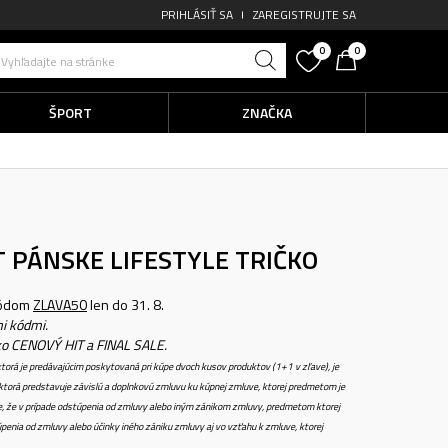
PRIHLÁSIŤ SA
ZAREGISTRUJTE SA
0
0
Vyhľadajte na stránke
ŠPORT
ZNAČKA
T
PÁNSKE LIFESTYLE TRIČKO
kódom
ZLAVA50
len do 31. 8.
i kódmi.
ko CENOVÝ HIT a FINAL SALE.
torá je predávajúcim poskytovaná pri kúpe dvoch kusov produktov (1+1 v zľave), je
torá predstavuje závislú a doplnkovú zmluvu ku kúpnej zmluve, ktorej predmetom je
e, že v prípade odstúpenia od zmluvy alebo iným zánikom zmluvy, predmetom ktorej
penia od zmluvy alebo účinky iného zániku zmluvy aj vo vzťahu k zmluve, ktorej