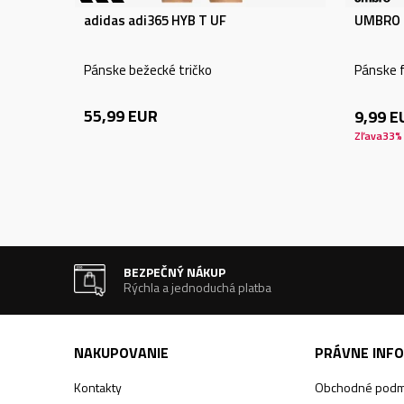
adidas adi365 HYB T UF
UMBRO 
Pánske bežecké tričko
Pánske f
55,99
EUR
9,99
E
Zľava
33
%
BEZPEČNÝ NÁKUP
Rýchla a jednoduchá platba
NAKUPOVANIE
PRÁVNE INF
Kontakty
Obchodné podm