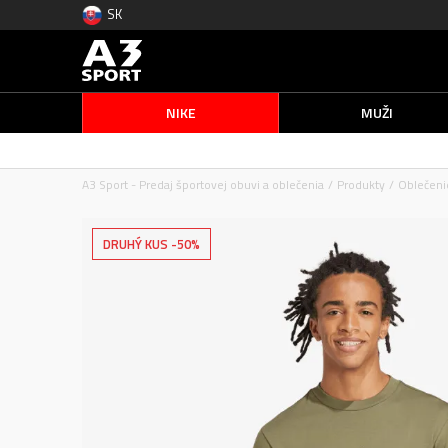
SK
NIKE
MUŽI
A3 Sport - Predaj športovej obuvi a oblečenia
Produkty
Oblečeni
DRUHÝ KUS -50%