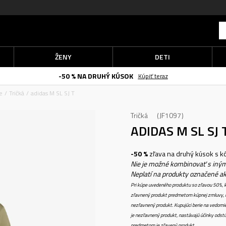
ŽENY
DETI
-50 % NA DRUHÝ KÚSOK
Kúpiť teraz
e
Tričká
adidas M SL SJ T
Tričká
JF1097
ADIDAS M SL SJ 
-50 %
zľava na druhý kúsok s 
Nie je možné kombinovať s iným
Neplatí na produkty označené a
Pri kúpe uvedeného produktu so zľavou 50%, k
zľavnený produkt predmetom kúpnej zmluvy, k
nezľavnený produkt. Kupujúci berie na vedomi
je nezľavnený produkt, nastávajú účinky odstú
predmetom je zľavený produkt.