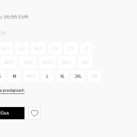
u:
26,99
EUR
 CM
XL-T
S-T
M-T
LT3
LT2
L-T
3XT3
2XT3
2XT2
2XL-T
2XS
S
M
MT2
L
XL
2XL
3XL
a predajniach
OŠÍKA