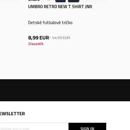
UMBRO RETRO NEW T SHIRT JNR
Detské futbalové tričko
8,99
EUR
14,99
EUR
Zľava
40
%
EWSLETTER
SIGN IN