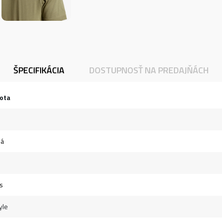
ŠPECIFIKÁCIA
DOSTUPNOSŤ NA PREDAJŇÁCH
ota
ná
s
yle