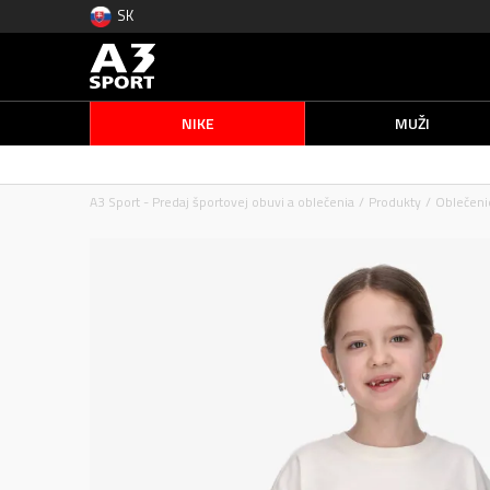
SK
NIKE
MUŽI
A3 Sport - Predaj športovej obuvi a oblečenia
Produkty
Oblečeni