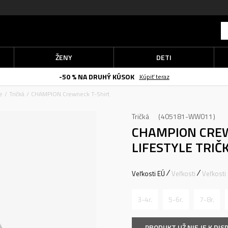
ŽENY
DETI
-50 % NA DRUHÝ KÚSOK
Kúpiť teraz
e
Tričká
CHAMPION Crewneck T-Shirt
Tričká
405181-WW011
CHAMPION CRE
LIFESTYLE TRIČ
Veľkosti EÚ
Veľkosti
Veľkosti
3-4r.
5-6r.
7-8r.
PRODUKT UŽ NIE JE K DISP