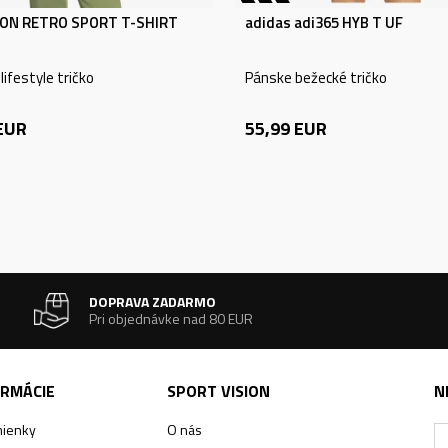
ON RETRO SPORT T-SHIRT
adidas adi365 HYB T UF
ifestyle tričko
Pánske bežecké tričko
EUR
55,99
EUR
DOPRAVA ZADARMO
Pri objednávke nad 80 EUR
ORMÁCIE
SPORT VISION
N
ienky
O nás