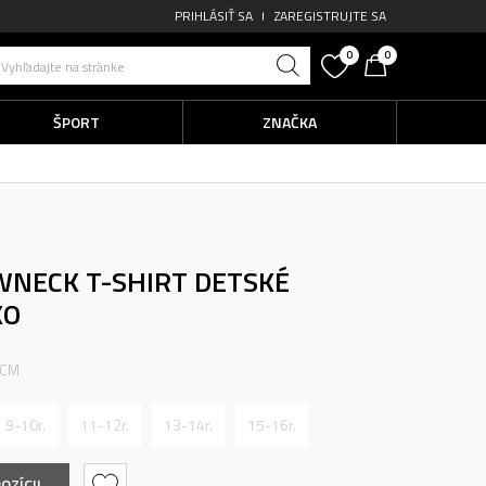
PRIHLÁSIŤ SA
ZAREGISTRUJTE SA
0
0
Vyhľadajte na stránke
ŠPORT
ZNAČKA
WNECK T-SHIRT
DETSKÉ
KO
 CM
9-10r.
11-12r.
13-14r.
15-16r.
OZÍCII