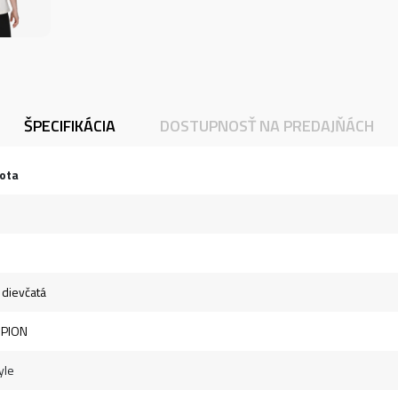
ŠPECIFIKÁCIA
DOSTUPNOSŤ NA PREDAJŇÁCH
ota
- dievčatá
PION
yle