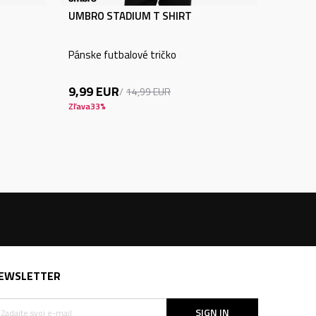
UMBRO STADIUM T SHIRT
Pánske futbalové tričko
9,99
EUR
14,99
EUR
Zľava
33
%
EWSLETTER
SIGN IN