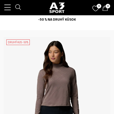
0
0
-50 % NA DRUHÝ KÚSOK
DRUHÝ KUS -50%