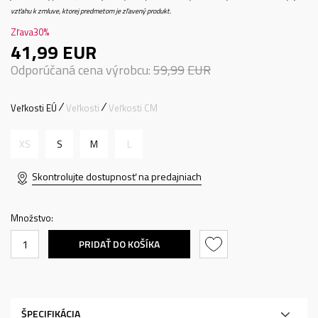
vzťahu k zmluve, ktorej predmetom je zľavený produkt.
Zľava
30
%
41,99
EUR
Odporúčaná cena výrobcu:
59,99
EUR
Veľkosti EÚ
Veľkosti
Veľkosti CM
XS
S
M
L
Skontrolujte dostupnosť na predajniach
Množstvo:
PRIDAŤ DO KOŠÍKA
ŠPECIFIKÁCIA