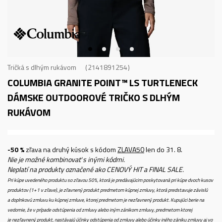
Tričká s dlhým rukávom
2141891254
COLUMBIA GRANITE POINT™ LS TURTLENECK
DÁMSKE OUTDOOROVÉ TRIČKO S DLHÝM
RUKÁVOM
-50 %
zľava na druhý kúsok s kódom
ZLAVA50
len do 31. 8.
Nie je možné kombinovať s inými kódmi.
Neplatí na produkty označené ako CENOVÝ HIT a FINAL SALE.
Pri kúpe uvedeného produktu so zľavou 50%, ktorá je predávajúcim poskytovaná pri kúpe dvoch kusov
produktov (1+1 v zľave), je zľavnený produkt predmetom kúpnej zmluvy, ktorá predstavuje závislú
a doplnkovú zmluvu ku kúpnej zmluve, ktorej predmetom je nezľavnený produkt. Kupujúci berie na
vedomie, že v prípade odstúpenia od zmluvy alebo iným zánikom zmluvy, predmetom ktorej
je nezľavnený produkt, nastávajú účinky odstúpenia od zmluvy alebo účinky iného zániku zmluvy aj vo