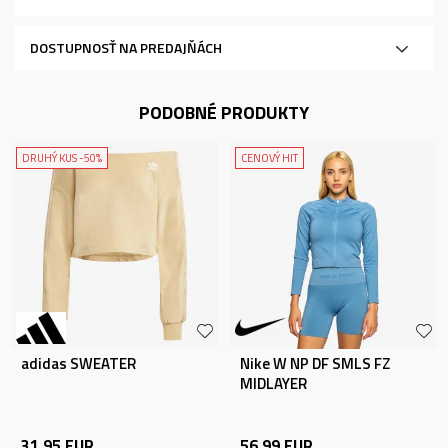
DOSTUPNOSŤ NA PREDAJŇÁCH
PODOBNÉ PRODUKTY
DRUHÝ KUS -50%
CENOVÝ HIT
adidas SWEATER
Nike W NP DF SMLS FZ
MIDLAYER
31,95
EUR
56,99
EUR