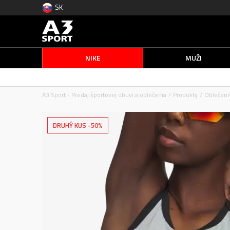
SK
NIKE
MUŽI
A3 Sport - Predaj športovej obuvi a oblečenia
Produkty
Oblečeni
DRUHÝ KUS -50%