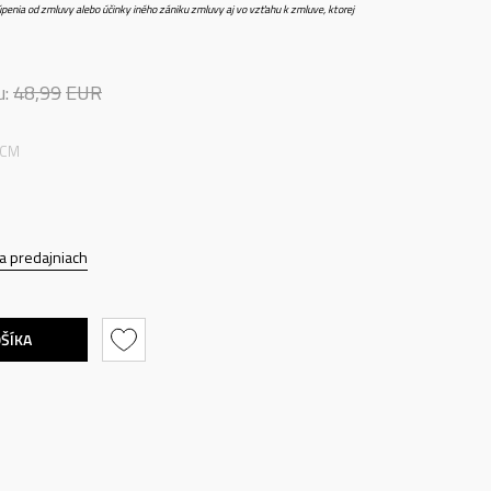
penia od zmluvy alebo účinky iného zániku zmluvy aj vo vzťahu k zmluve, ktorej
u:
48,99
EUR
 CM
a predajniach
OŠÍKA