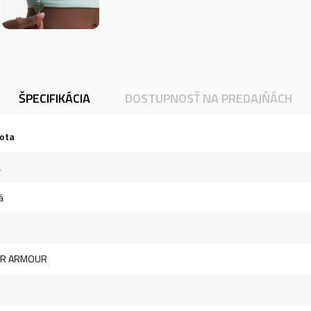
ŠPECIFIKÁCIA
DOSTUPNOSŤ NA PREDAJŇÁCH
ota
a
á
R ARMOUR