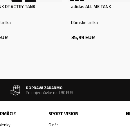
NK DF VCTRY TANK
adidas ALL ME TANK
tielka
Dámske tielka
EUR
35,99
EUR
DOPRAVA ZADARMO
Pri objednávke nad 80 EUR
ORMÁCIE
SPORT VISION
N
ienky
O nás