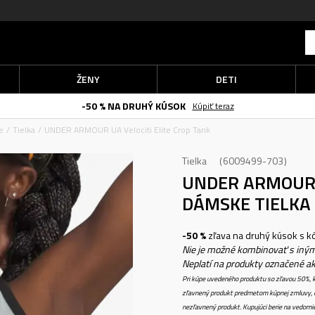
ŽENY
DETI
-50 % NA DRUHÝ KÚSOK
Kúpiť teraz
e
Tielka
UNDER ARMOUR UA Velociti Elite Crop Tank
Tielka
6009499-703
UNDER ARMOUR 
DÁMSKE TIELKA
-50 %
zľava na druhý kúsok s 
Nie je možné kombinovať s iným
Neplatí na produkty označené a
Pri kúpe uvedeného produktu so zľavou 50%, k
zľavnený produkt predmetom kúpnej zmluvy, k
nezľavnený produkt. Kupujúci berie na vedomi