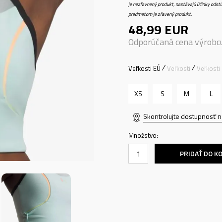
je nezľavnený produkt, nastávajú účinky odstú
predmetom je zľavený produkt.
48,99
EUR
Odporúčaná cena výrobc
Veľkosti EÚ
Veľkosti
Veľkosti
XS
S
M
L
Skontrolujte dostupnosť n
Množstvo:
PRIDAŤ DO K