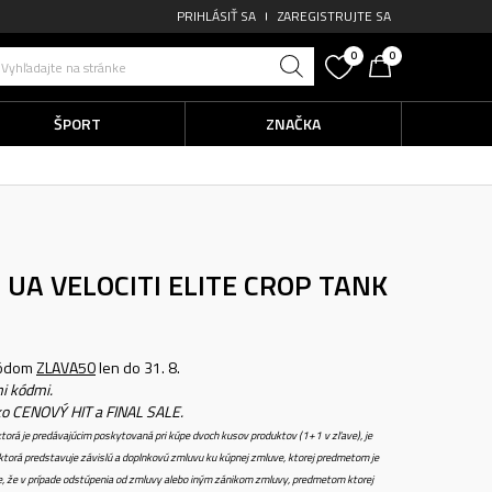
PRIHLÁSIŤ SA
ZAREGISTRUJTE SA
0
0
Vyhľadajte na stránke
ŠPORT
ZNAČKA
UA VELOCITI ELITE CROP TANK
kódom
ZLAVA50
len do 31. 8.
i kódmi.
ko CENOVÝ HIT a FINAL SALE.
torá je predávajúcim poskytovaná pri kúpe dvoch kusov produktov (1+1 v zľave), je
torá predstavuje závislú a doplnkovú zmluvu ku kúpnej zmluve, ktorej predmetom je
e, že v prípade odstúpenia od zmluvy alebo iným zánikom zmluvy, predmetom ktorej