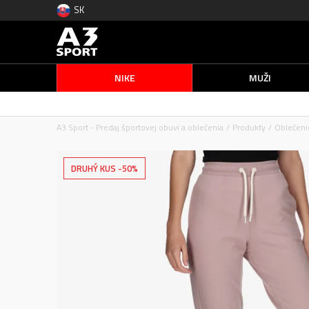
SK
NIKE
MUŽI
A3 Sport - Predaj športovej obuvi a oblečenia
Produkty
Oblečeni
DRUHÝ KUS -50%