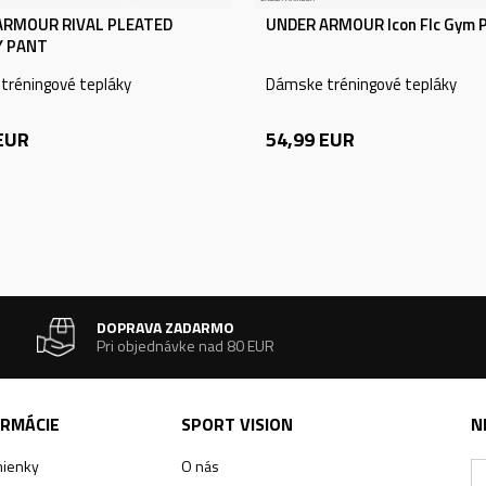
ARMOUR RIVAL PLEATED
UNDER ARMOUR Icon Flc Gym 
Y PANT
tréningové tepláky
Dámske tréningové tepláky
EUR
54,99
EUR
DOPRAVA ZADARMO
Pri objednávke nad 80 EUR
ORMÁCIE
SPORT VISION
N
ienky
O nás