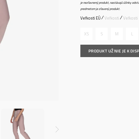
je nezľavnený produkt, nastávajú účinky odstú
predmetom je zľavený produkt.
Veľkosti EÚ
Veľkosti
Veľkosti
XS
S
M
L
PRODUKT UŽ NIE JE K DISP