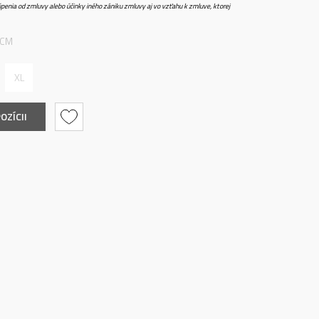
penia od zmluvy alebo účinky iného zániku zmluvy aj vo vzťahu k zmluve, ktorej
 CM
XL
OZÍCII