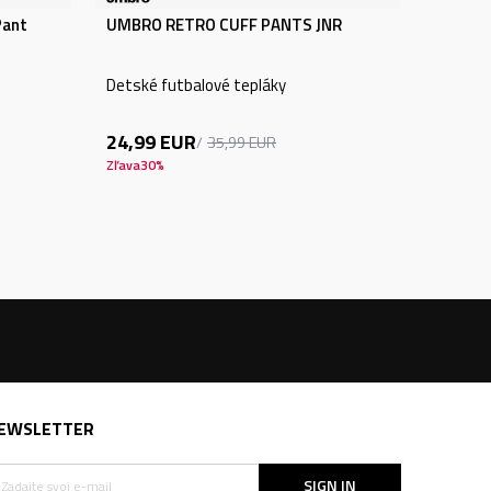
Pant
UMBRO RETRO CUFF PANTS JNR
Detské futbalové tepláky
24,99
EUR
35,99
EUR
Zľava
30
%
EWSLETTER
SIGN IN