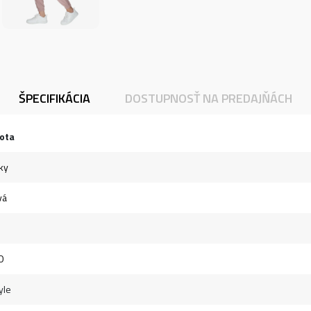
ŠPECIFIKÁCIA
DOSTUPNOSŤ NA PREDAJŇÁCH
ota
ky
vá
O
yle