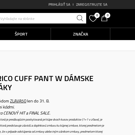
PRIHLÁSIŤ SA
ZAREGISTRUJTE SA
0
0
Vyhľadajte na stránke
ŠPORT
ZNAČKA
ICO CUFF PANT W
DÁMSKE
ÁKY
kódom
ZLAVA50
len do 31. 8.
i kódmi.
ko CENOVÝ HIT a FINAL SALE.
torá je predávajúcim poskytovaná pri kúpe dvoch kusov produktov (1+1 v zľave), je
torá predstavuje závislú a doplnkovú zmluvu ku kúpnej zmluve, ktorej predmetom je
e, že v prípade odstúpenia od zmluvy alebo iným zánikom zmluvy, predmetom ktorej