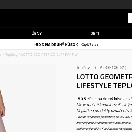
ŽENY
DETI
-50 % NA DRUHÝ KÚSOK
Kúpiť teraz
e
Tepláky
LOTTO GEOMETRICO CUFF PANT W
Tepláky
LTA233F106-84
LOTTO GEOMETR
LIFESTYLE TEPL
-50 %
zľava na druhý kúsok s 
Nie je možné kombinovať s iným
Neplatí na produkty označené a
Pri kúpe uvedeného produktu so zľavou 50%, k
zľavnený produkt predmetom kúpnej zmluvy, k
nezľavnený produkt. Kupujúci berie na vedomi