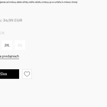
penia od zmluvy alebo účinky iného zániku zmluvy aj vo vzťahu k zmluve, ktorej
u:
34,99
EUR
 CM
2XL
3XL
a predajniach
OŠÍKA