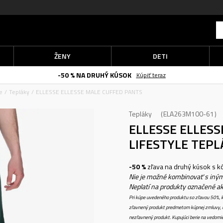
ŽENY
DETI
-50 % NA DRUHÝ KÚSOK
Kúpiť teraz
e
Tepláky
ELLESSE ELLESSE MALE CUFFED PANTS
Tepláky
ELA263M100-61
ELLESSE ELLES
LIFESTYLE TEPL
-50 %
zľava na druhý kúsok s 
Nie je možné kombinovať s iným
Neplatí na produkty označené a
Pri kúpe uvedeného produktu so zľavou 50%, k
zľavnený produkt predmetom kúpnej zmluvy, k
nezľavnený produkt. Kupujúci berie na vedomi