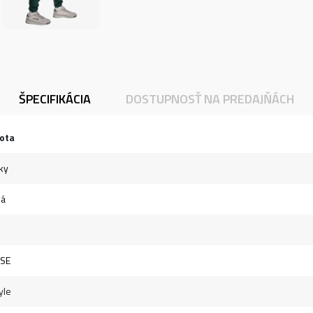
ŠPECIFIKÁCIA
DOSTUPNOSŤ NA PREDAJŇÁCH
ota
ky
ná
SSE
yle