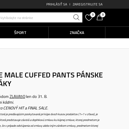
PRIHLÁSIŤ SA
ZAREGISTRUJTE SA
0
0
Vyhľadajte na stránke
ŠPORT
ZNAČKA
SE MALE CUFFED PANTS
PÁNSKE
ÁKY
kódom
ZLAVA50
len do 31. 8.
i kódmi.
ko CENOVÝ HIT a FINAL SALE.
torá je predávajúcim poskytovaná pri kúpe dvoch kusov produktov (1+1 v zľave), je
torá predstavuje závislú a doplnkovú zmluvu ku kúpnej zmluve, ktorej predmetom je
e, že v prípade odstúpenia od zmluvy alebo iným zánikom zmluvy, predmetom ktorej