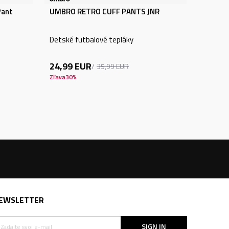
Pant
UMBRO RETRO CUFF PANTS JNR
Detské futbalové tepláky
24,99
EUR
35,99
EUR
Zľava
30
%
EWSLETTER
SIGN IN