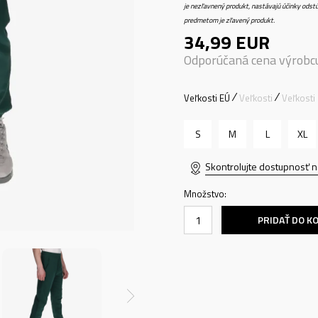
je nezľavnený produkt, nastávajú účinky odstú
predmetom je zľavený produkt.
34,99
EUR
Odporúčaná cena výrobc
Veľkosti EÚ
Veľkosti
Veľkosti
S
M
L
XL
Skontrolujte dostupnosť n
Množstvo:
PRIDAŤ DO K