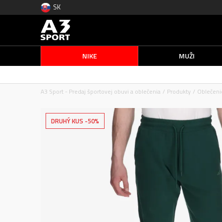
SK
NIKE
MUŽI
A3 Sport - Predaj športovej obuvi a oblečenia
Produkty
Oblečeni
DRUHÝ KUS -50%