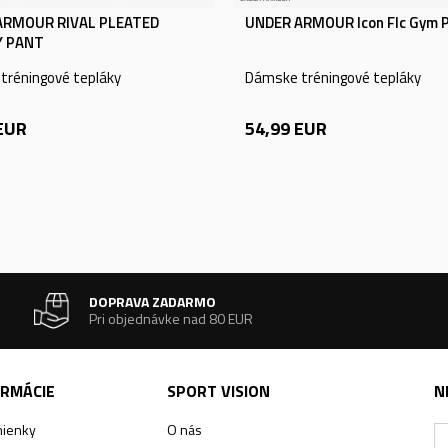
ARMOUR RIVAL PLEATED
UNDER ARMOUR Icon Flc Gym 
Y PANT
tréningové tepláky
Dámske tréningové tepláky
EUR
54,99
EUR
DOPRAVA ZADARMO
Pri objednávke nad 80 EUR
ORMÁCIE
SPORT VISION
N
ienky
O nás