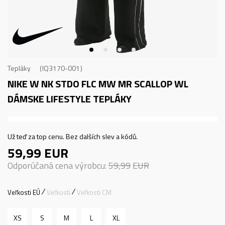
Tepláky
IQ3170-001
NIKE W NK STDO FLC MW MR SCALLOP WL
DÁMSKE LIFESTYLE TEPLÁKY
Už teď za top cenu. Bez dalších slev a kódů.
59,99
EUR
Odporúčaná cena výrobcu:
59,99
EUR
Veľkosti EÚ
Veľkosti
Veľkosti CM
XS
S
M
L
XL