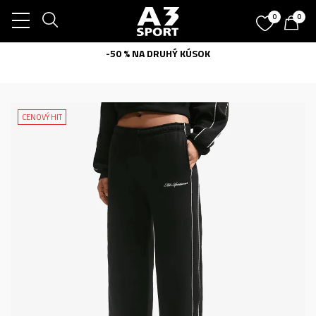
0
0
-50 % NA DRUHÝ KÚSOK
CENOVÝ HIT