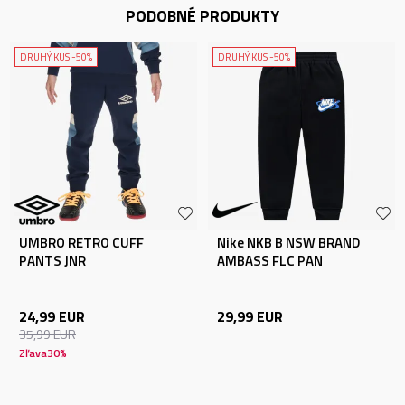
PODOBNÉ PRODUKTY
DRUHÝ KUS -50%
DRUHÝ KUS -50%
UMBRO RETRO CUFF
Nike NKB B NSW BRAND
PANTS JNR
AMBASS FLC PAN
24,99
EUR
29,99
EUR
35,99
EUR
Zľava
30
%