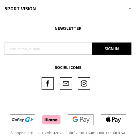
SPORT VISION
NEWSLETTER
SIGN IN
SOCIAL ICONS
V popise produktu, zobrazovaní obrázkov a samotných cenách sa