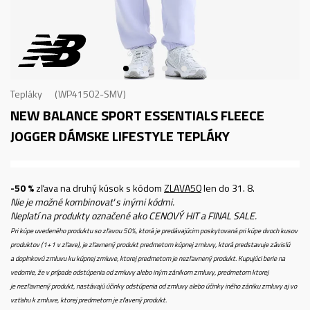
Tepláky
WP41502-SMV
NEW BALANCE SPORT ESSENTIALS FLEECE
JOGGER
DÁMSKE LIFESTYLE TEPLÁKY
-50 %
zľava na druhý kúsok s kódom
ZLAVA50
len do 31. 8.
Nie je možné kombinovať s inými kódmi.
Neplatí na produkty označené ako CENOVÝ HIT a FINAL SALE.
Pri kúpe uvedeného produktu so zľavou 50%, ktorá je predávajúcim poskytovaná pri kúpe dvoch kusov
produktov (1+1 v zľave), je zľavnený produkt predmetom kúpnej zmluvy, ktorá predstavuje závislú
a doplnkovú zmluvu ku kúpnej zmluve, ktorej predmetom je nezľavnený produkt. Kupujúci berie na
vedomie, že v prípade odstúpenia od zmluvy alebo iným zánikom zmluvy, predmetom ktorej
je nezľavnený produkt, nastávajú účinky odstúpenia od zmluvy alebo účinky iného zániku zmluvy aj vo
vzťahu k zmluve, ktorej predmetom je zľavený produkt.