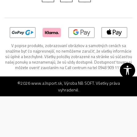
V popise produktu, zobrazovaní obrázkov a samotných cenách sa
snažíme byť čo najpresnejší, no nemôžeme zaručiť, že všetky informácie
sú úplné a bezchybné. Všetky položky zobrazené na stránke sú súčasťou
našej ponuky a neznamenajú, že sú vždy dostupné. Dostupnosť tovaru si
môžete overiť zavolaním na Call centrum na tel 0948 909 111.
©2026
www.a3sport.sk
, Výroba
NB SOFT
. Všetky práva
vyhradené.