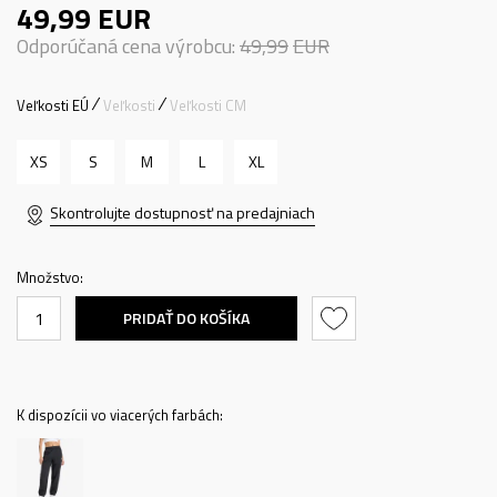
49,99
EUR
Odporúčaná cena výrobcu:
49,99
EUR
Veľkosti EÚ
Veľkosti
Veľkosti CM
XS
S
M
L
XL
Skontrolujte dostupnosť na predajniach
Množstvo:
PRIDAŤ DO KOŠÍKA
K dispozícii vo viacerých farbách: