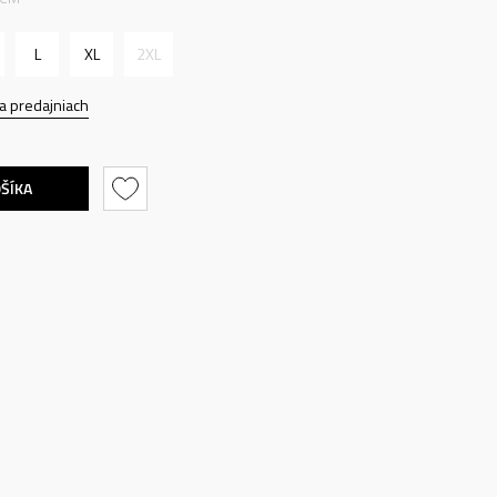
L
XL
2XL
a predajniach
OŠÍKA