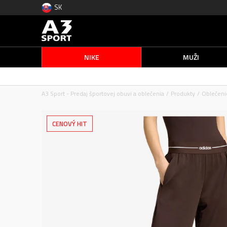
SK
NIKE
MUŽI
A3 Sport - Predaj športovej obuvi a oblečenia
Produkty
Oblečeni
CENOVÝ HIT