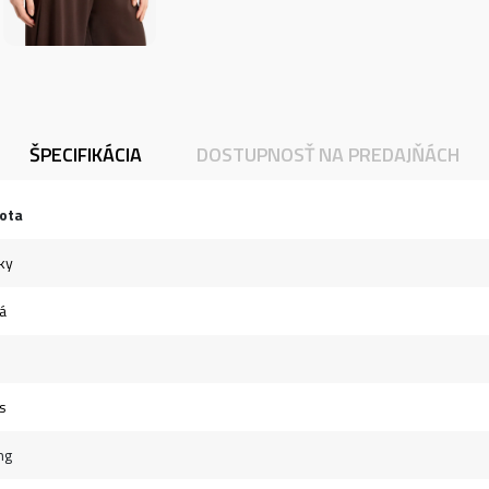
ŠPECIFIKÁCIA
DOSTUPNOSŤ NA PREDAJŇÁCH
ota
ky
á
s
ng