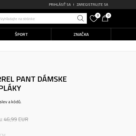
PRIHLÁSIŤ SA
ZAREGISTRUJTE SA
0
0
Vyhľadajte na stránke
ŠPORT
ZNAČKA
RREL PANT
DÁMSKE
PLÁKY
slev a kódů.
u:
46,99
EUR
 CM