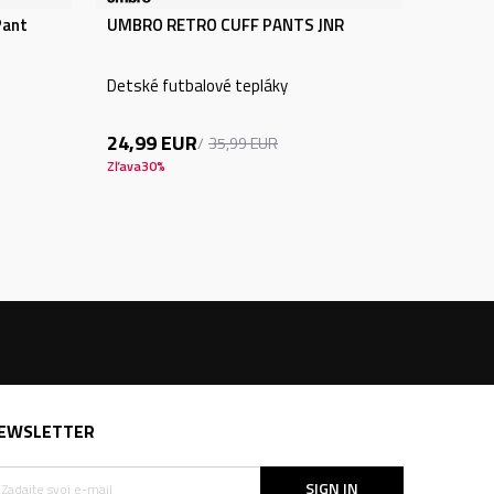
Pant
UMBRO RETRO CUFF PANTS JNR
Detské futbalové tepláky
24,99
EUR
35,99
EUR
Zľava
30
%
EWSLETTER
SIGN IN