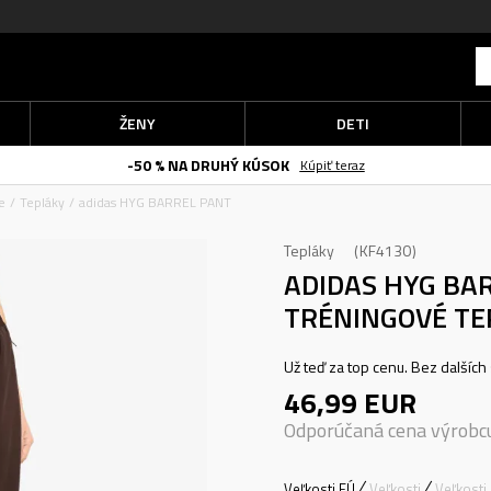
ŽENY
DETI
-50 % NA DRUHÝ KÚSOK
Kúpiť teraz
e
Tepláky
adidas HYG BARREL PANT
Tepláky
KF4130
ADIDAS HYG BA
TRÉNINGOVÉ TE
Už teď za top cenu. Bez dalších 
46,99
EUR
Odporúčaná cena výrobc
Veľkosti EÚ
Veľkosti
Veľkosti