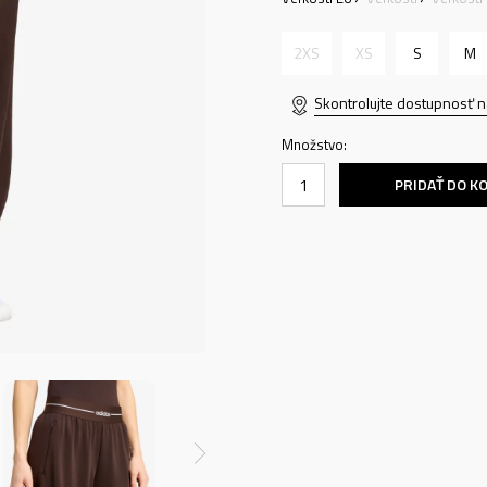
2XS
XS
S
M
Skontrolujte dostupnosť n
Množstvo:
PRIDAŤ DO K