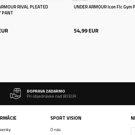
ARMOUR RIVAL PLEATED
UNDER ARMOUR Icon Flc Gym 
Y PANT
EUR
54,99
EUR
DOPRAVA ZADARMO
Pri objednávke nad 80 EUR
ORMÁCIE
SPORT VISION
N
ienky
O nás