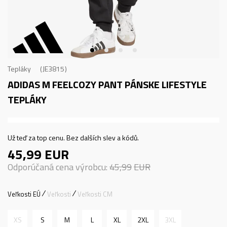
Tepláky
JE3815
ADIDAS M FEELCOZY PANT
PÁNSKE LIFESTYLE
TEPLÁKY
Už teď za top cenu. Bez dalších slev a kódů.
45,99
EUR
Odporúčaná cena výrobcu:
45,99
EUR
Veľkosti EÚ
Veľkosti
Veľkosti CM
XS
S
M
L
XL
2XL
3XL