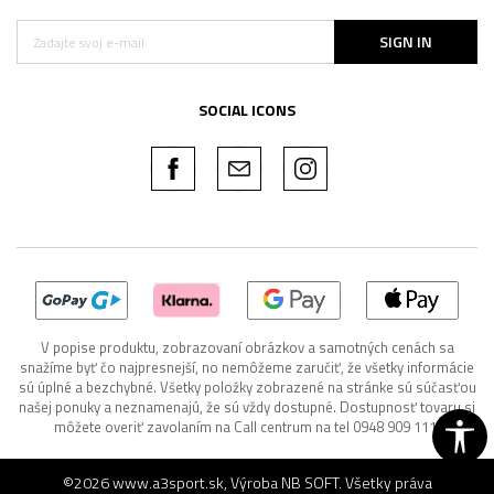
SIGN IN
SOCIAL ICONS
V popise produktu, zobrazovaní obrázkov a samotných cenách sa
snažíme byť čo najpresnejší, no nemôžeme zaručiť, že všetky informácie
sú úplné a bezchybné. Všetky položky zobrazené na stránke sú súčasťou
našej ponuky a neznamenajú, že sú vždy dostupné. Dostupnosť tovaru si
môžete overiť zavolaním na Call centrum na tel 0948 909 111.
©2026
www.a3sport.sk
, Výroba
NB SOFT
. Všetky práva