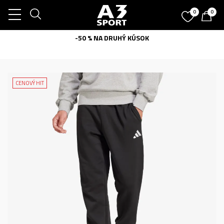
0
0
-50 % NA DRUHÝ KÚSOK
CENOVÝ HIT