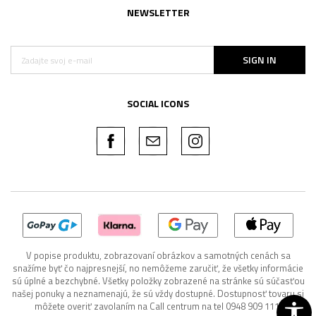
NEWSLETTER
SIGN IN
SOCIAL ICONS
V popise produktu, zobrazovaní obrázkov a samotných cenách sa
snažíme byť čo najpresnejší, no nemôžeme zaručiť, že všetky informácie
sú úplné a bezchybné. Všetky položky zobrazené na stránke sú súčasťou
našej ponuky a neznamenajú, že sú vždy dostupné. Dostupnosť tovaru si
môžete overiť zavolaním na Call centrum na tel 0948 909 111.