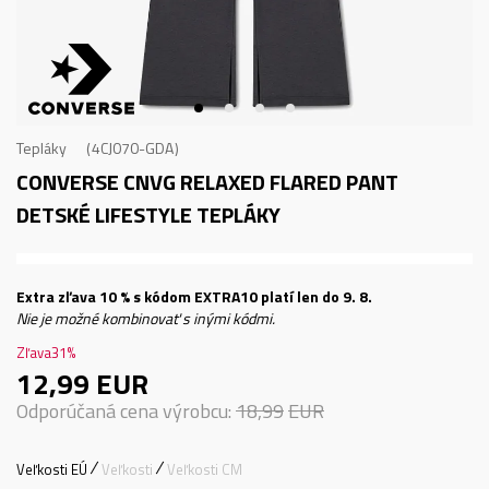
Tepláky
4CJ070-GDA
CONVERSE CNVG RELAXED FLARED PANT
DETSKÉ LIFESTYLE TEPLÁKY
Extra zľava 10 % s kódom EXTRA10 platí len do 9. 8.
Nie je možné kombinovať s inými kódmi.
Zľava
31
%
12,99
EUR
Odporúčaná cena výrobcu:
18,99
EUR
Veľkosti EÚ
Veľkosti
Veľkosti CM