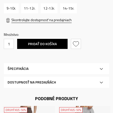
9-10r.
11-12r.
12-13r.
14-15r.
Skontrolujte dostupnosť na predajniach
Množstvo:
PRIDAŤ DO KOŠÍKA
ŠPECIFIKÁCIA
DOSTUPNOSŤ NA PREDAJŇÁCH
PODOBNÉ PRODUKTY
DRUHÝ KUS -50%
DRUHÝ KUS -50%