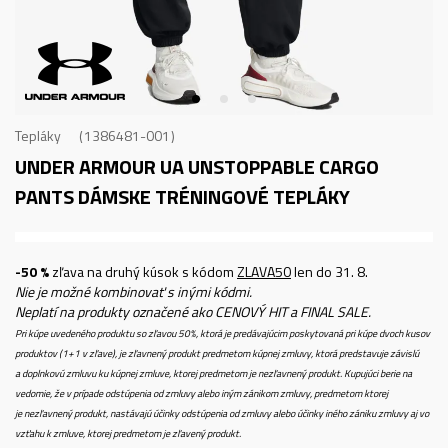
Tepláky
1386481-001
UNDER ARMOUR UA UNSTOPPABLE CARGO
PANTS
DÁMSKE TRÉNINGOVÉ TEPLÁKY
-50 %
zľava na druhý kúsok s kódom
ZLAVA50
len do 31. 8.
Nie je možné kombinovať s inými kódmi.
Neplatí na produkty označené ako CENOVÝ HIT a FINAL SALE.
Pri kúpe uvedeného produktu so zľavou 50%, ktorá je predávajúcim poskytovaná pri kúpe dvoch kusov
produktov (1+1 v zľave), je zľavnený produkt predmetom kúpnej zmluvy, ktorá predstavuje závislú
a doplnkovú zmluvu ku kúpnej zmluve, ktorej predmetom je nezľavnený produkt. Kupujúci berie na
vedomie, že v prípade odstúpenia od zmluvy alebo iným zánikom zmluvy, predmetom ktorej
je nezľavnený produkt, nastávajú účinky odstúpenia od zmluvy alebo účinky iného zániku zmluvy aj vo
vzťahu k zmluve, ktorej predmetom je zľavený produkt.