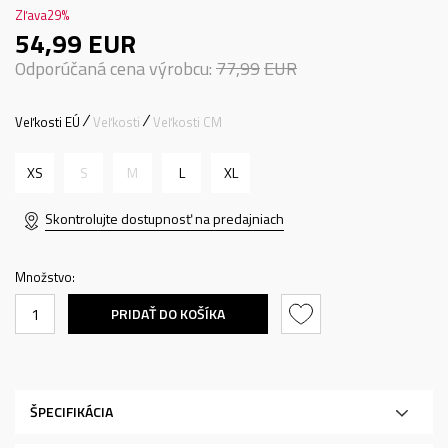
Zľava
29
%
54,99
EUR
Odporúčaná cena výrobcu:
77,99
EUR
Veľkosti EÚ
Veľkosti
Veľkosti CM
XS
S
M
L
XL
Skontrolujte dostupnosť na predajniach
Množstvo:
PRIDAŤ DO KOŠÍKA
ŠPECIFIKÁCIA