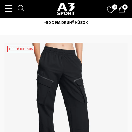
0
0
-50 % NA DRUHÝ KÚSOK
DRUHÝ KUS -50%