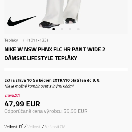
Tepláky
IH1011-133
NIKE W NSW PHNX FLC HR PANT WIDE 2
DÁMSKE LIFESTYLE TEPLÁKY
Extra zľava 10 % s kódom EXTRA10 platí len do 9. 8.
Nie je možné kombinovať s inými kódmi.
Zľava
20
%
47,99
EUR
Odporúčaná cena výrobcu:
59,99
EUR
Veľkosti EÚ
Veľkosti
Veľkosti CM