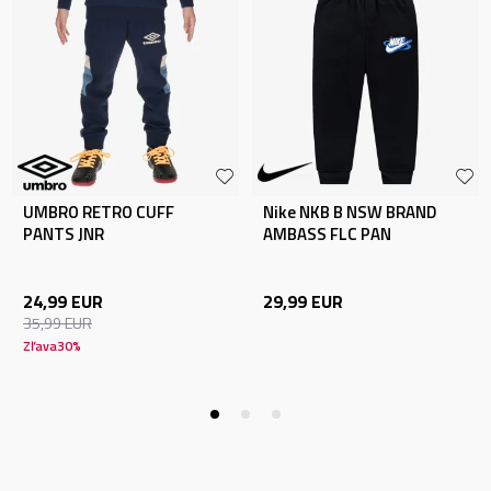
UMBRO RETRO CUFF
Nike NKB B NSW BRAND
PANTS JNR
AMBASS FLC PAN
24,99
EUR
29,99
EUR
35,99
EUR
Zľava
30
%