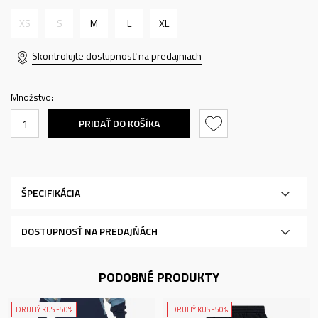
XS
S
M
L
XL
Skontrolujte dostupnosť na predajniach
Množstvo:
PRIDAŤ DO KOŠÍKA
ŠPECIFIKÁCIA
DOSTUPNOSŤ NA PREDAJŇÁCH
PODOBNÉ PRODUKTY
DRUHÝ KUS -50%
DRUHÝ KUS -50%