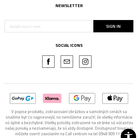
NEWSLETTER
SIGN IN
SOCIAL ICONS
V popise produktu, zobrazovaní obrázkov a samotných cenách sa
snažíme byť čo najpresnejší, no nemôžeme zaručiť, že všetky informácie
sú úplné a bezchybné. Všetky položky zobrazené na stránke sú súčasťou
našej ponuky a neznamenajú, že sú vždy dostupné. Dostupnosť tovaru si
môžete overiť zavolaním na Call centrum na tel 0948 909 111.