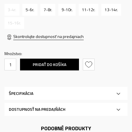
3-4r.
5-6r.
7-8r.
9-10r.
11-12r.
13-14r.
15-16r.
Skontrolujte dostupnosť na predajniach
Množstvo:
PRIDAŤ DO KOŠÍKA
ŠPECIFIKÁCIA
DOSTUPNOSŤ NA PREDAJŇÁCH
PODOBNÉ PRODUKTY