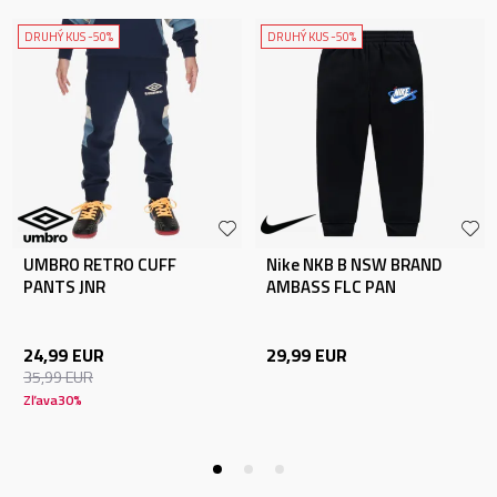
DRUHÝ KUS -50%
DRUHÝ KUS -50%
UMBRO RETRO CUFF
Nike NKB B NSW BRAND
PANTS JNR
AMBASS FLC PAN
24,99
EUR
29,99
EUR
35,99
EUR
Zľava
30
%