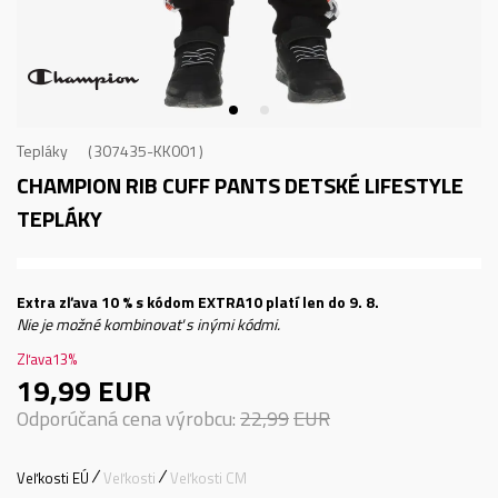
Tepláky
307435-KK001
CHAMPION RIB CUFF PANTS
DETSKÉ LIFESTYLE
TEPLÁKY
Extra zľava 10 % s kódom EXTRA10 platí len do 9. 8.
Nie je možné kombinovať s inými kódmi.
Zľava
13
%
19,99
EUR
Odporúčaná cena výrobcu:
22,99
EUR
Veľkosti EÚ
Veľkosti
Veľkosti CM