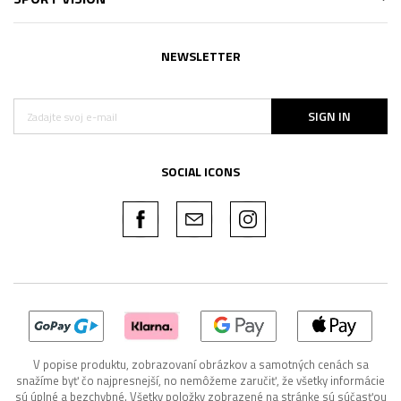
NEWSLETTER
SIGN IN
SOCIAL ICONS
V popise produktu, zobrazovaní obrázkov a samotných cenách sa
snažíme byť čo najpresnejší, no nemôžeme zaručiť, že všetky informácie
sú úplné a bezchybné. Všetky položky zobrazené na stránke sú súčasťou