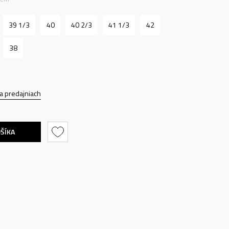
39 1/3
40
40 2/3
41 1/3
42
38
a predajniach
OŠÍKA