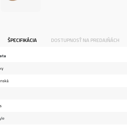
ŠPECIFIKÁCIA
DOSTUPNOSŤ NA PREDAJŇÁCH
ota
ky
unská
s
yle