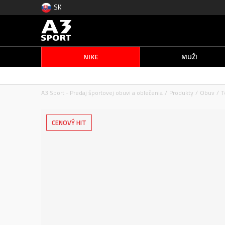
SK
NIKE
MUŽI
A3 Sport - Predaj športovej obuvi a oblečenia
Produkty
Obuv
T
CENOVÝ HIT