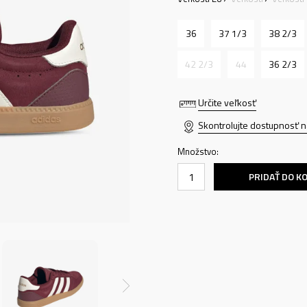
36
37 1/3
38 2/3
42 2/3
44
36 2/3
Určite veľkosť
Skontrolujte dostupnosť n
Množstvo:
PRIDAŤ DO K