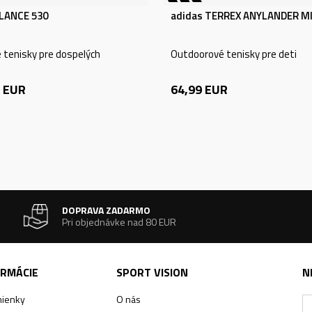
LANCE 530
adidas TERREX ANYLANDER MI
e tenisky pre dospelých
Outdoorové tenisky pre deti
EUR
64,99
EUR
DOPRAVA ZADARMO
Pri objednávke nad 80 EUR
ORMÁCIE
SPORT VISION
N
ienky
O nás