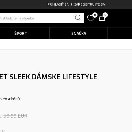
PRIHLÁSIŤ SA
ZAREGISTRUJTE SA
0
0
Vyhľadajte na stránke
ŠPORT
ZNAČKA
ET SLEEK
DÁMSKE LIFESTYLE
slev a kódů.
u:
50,99
EUR
 CM