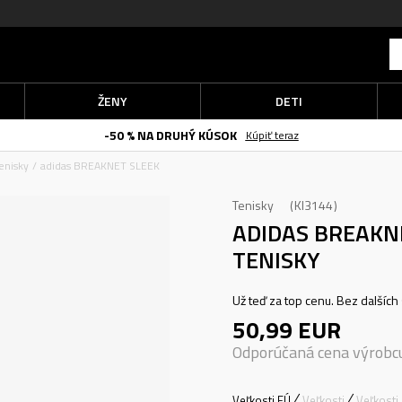
ŽENY
DETI
-50 % NA DRUHÝ KÚSOK
Kúpiť teraz
enisky
adidas BREAKNET SLEEK
Tenisky
KI3144
ADIDAS BREAKN
TENISKY
Už teď za top cenu. Bez dalších 
50,99
EUR
Odporúčaná cena výrobc
Veľkosti EÚ
Veľkosti
Veľkosti