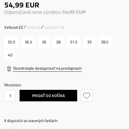
54,99
EUR
Odporúčaná cena výrobcu:
54,99
EUR
Veľkosti EÚ
Veľkosti
Veľkosti CM
35.5
36.5
36
38
37.5
39
38.5
40
Skontrolujte dostupnosť na predajniach
Množstvo:
PRIDAŤ DO KOŠÍKA
K dispozícii vo viacerých farbách: