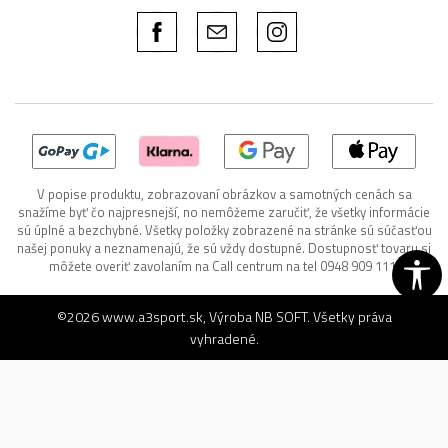
V popise produktu, zobrazovaní obrázkov a samotných cenách sa
snažíme byť čo najpresnejší, no nemôžeme zaručiť, že všetky informácie
sú úplné a bezchybné. Všetky položky zobrazené na stránke sú súčasťou
našej ponuky a neznamenajú, že sú vždy dostupné. Dostupnosť tovaru si
môžete overiť zavolaním na Call centrum na tel 0948 909 111.
©2026
www.a3sport.sk
, Výroba
NB SOFT
. Všetky práva
vyhradené.