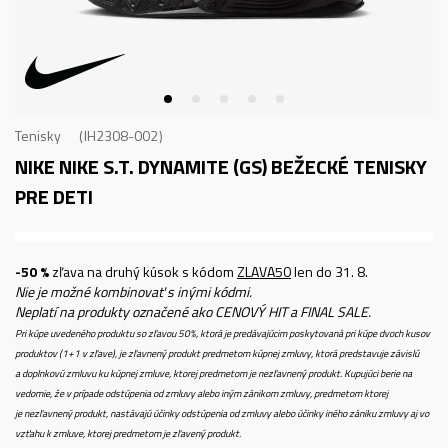
Tenisky
IH2308-002
NIKE NIKE S.T. DYNAMITE (GS)
BEŽECKÉ TENISKY
PRE DETI
-50 %
zľava na druhý kúsok s kódom
ZLAVA50
len do 31. 8.
Nie je možné kombinovať s inými kódmi.
Neplatí na produkty označené ako CENOVÝ HIT a FINAL SALE.
Pri kúpe uvedeného produktu so zľavou 50%, ktorá je predávajúcim poskytovaná pri kúpe dvoch kusov
produktov (1+1 v zľave), je zľavnený produkt predmetom kúpnej zmluvy, ktorá predstavuje závislú
a doplnkovú zmluvu ku kúpnej zmluve, ktorej predmetom je nezľavnený produkt. Kupujúci berie na
vedomie, že v prípade odstúpenia od zmluvy alebo iným zánikom zmluvy, predmetom ktorej
je nezľavnený produkt, nastávajú účinky odstúpenia od zmluvy alebo účinky iného zániku zmluvy aj vo
vzťahu k zmluve, ktorej predmetom je zľavený produkt.