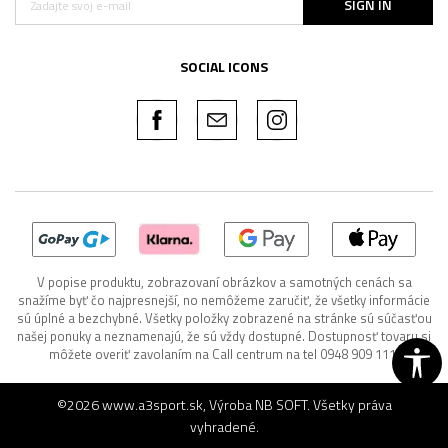
SIGN IN
SOCIAL ICONS
V popise produktu, zobrazovaní obrázkov a samotných cenách sa
snažíme byť čo najpresnejší, no nemôžeme zaručiť, že všetky informácie
sú úplné a bezchybné. Všetky položky zobrazené na stránke sú súčasťou
našej ponuky a neznamenajú, že sú vždy dostupné. Dostupnosť tovaru si
môžete overiť zavolaním na Call centrum na tel 0948 909 111.
©2026
www.a3sport.sk
, Výroba
NB SOFT
. Všetky práva
vyhradené.