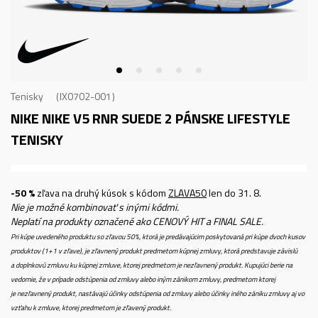
Tenisky
IX0702-001
NIKE NIKE V5 RNR SUEDE 2
PÁNSKE LIFESTYLE
TENISKY
-50 %
zľava na druhý kúsok s kódom
ZLAVA50
len do 31. 8.
Nie je možné kombinovať s inými kódmi.
Neplatí na produkty označené ako CENOVÝ HIT a FINAL SALE.
Pri kúpe uvedeného produktu so zľavou 50%, ktorá je predávajúcim poskytovaná pri kúpe dvoch kusov
produktov (1+1 v zľave), je zľavnený produkt predmetom kúpnej zmluvy, ktorá predstavuje závislú
a doplnkovú zmluvu ku kúpnej zmluve, ktorej predmetom je nezľavnený produkt. Kupujúci berie na
vedomie, že v prípade odstúpenia od zmluvy alebo iným zánikom zmluvy, predmetom ktorej
je nezľavnený produkt, nastávajú účinky odstúpenia od zmluvy alebo účinky iného zániku zmluvy aj vo
vzťahu k zmluve, ktorej predmetom je zľavený produkt.