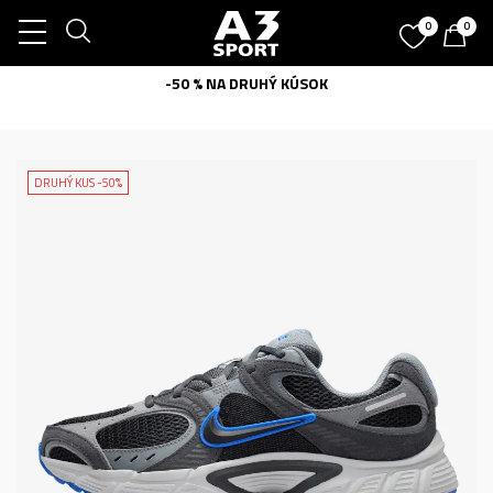
0
0
-50 % NA DRUHÝ KÚSOK
DRUHÝ KUS -50%