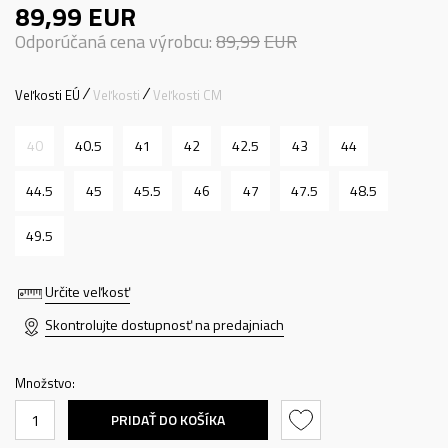
89,99
EUR
Odporúčaná cena výrobcu:
89,99
EUR
Veľkosti EÚ
Veľkosti
Veľkosti CM
40
40.5
41
42
42.5
43
44
44.5
45
45.5
46
47
47.5
48.5
49.5
Určite veľkosť
Skontrolujte dostupnosť na predajniach
Množstvo:
PRIDAŤ DO KOŠÍKA