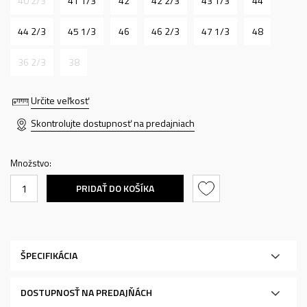
40 2/3
41 1/3
42
42 2/3
43 1/3
44
44 2/3
45 1/3
46
46 2/3
47 1/3
48
36 2/3
38
Určite veľkosť
Skontrolujte dostupnosť na predajniach
Množstvo:
PRIDAŤ DO KOŠÍKA
ŠPECIFIKÁCIA
DOSTUPNOSŤ NA PREDAJŇÁCH