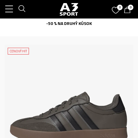
0
0
-50 % NA DRUHÝ KÚSOK
CENOVÝ HIT