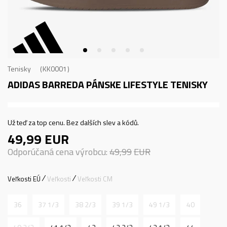
Tenisky
KK0001
ADIDAS BARREDA
PÁNSKE LIFESTYLE TENISKY
Už teď za top cenu. Bez dalších slev a kódů.
49,99
EUR
Odporúčaná cena výrobcu:
49,99
EUR
Veľkosti EÚ
Veľkosti
Veľkosti CM
36
37 1/3
38 2/3
39 1/3
49 1/3
40