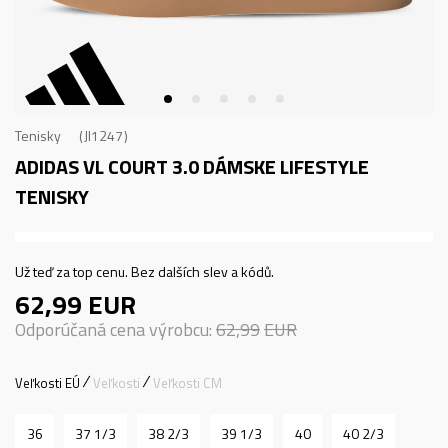
Tenisky
JI1247
ADIDAS VL COURT 3.0
DÁMSKE LIFESTYLE
TENISKY
Už teď za top cenu. Bez dalších slev a kódů.
62,99
EUR
Odporúčaná cena výrobcu:
62,99
EUR
Veľkosti EÚ
Veľkosti
Veľkosti CM
36
37 1/3
38 2/3
39 1/3
40
40 2/3