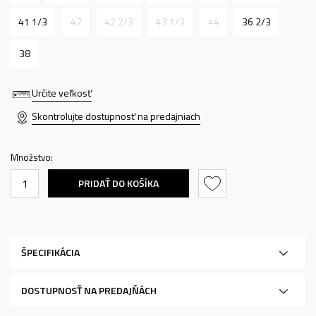
41 1/3
42
42 2/3
43 1/3
44
36 2/3
38
Určite veľkosť
Skontrolujte dostupnosť na predajniach
Množstvo:
PRIDAŤ DO KOŠÍKA
ŠPECIFIKÁCIA
DOSTUPNOSŤ NA PREDAJŇÁCH