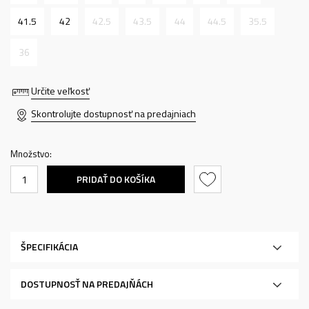
41.5
42
42.5
43.5
44
44.5
35.5
36
Určite veľkosť
Skontrolujte dostupnosť na predajniach
Množstvo:
PRIDAŤ DO KOŠÍKA
ŠPECIFIKÁCIA
DOSTUPNOSŤ NA PREDAJŇÁCH