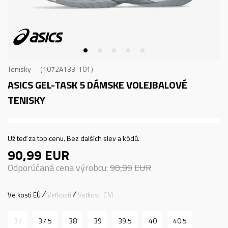
Tenisky
1072A133-101
ASICS GEL-TASK 5
DÁMSKE VOLEJBALOVÉ
TENISKY
Už teď za top cenu. Bez dalších slev a kódů.
90,99
EUR
Odporúčaná cena výrobcu:
90,99
EUR
Veľkosti EÚ
Veľkosti
Veľkosti CM
37
37.5
38
39
39.5
40
40.5