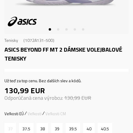
Tenisky
1072A131-500
ASICS BEYOND FF MT 2
DÁMSKE VOLEJBALOVÉ
TENISKY
Už teď za top cenu. Bez dalších slev a kódů.
130,99
EUR
Odporúčaná cena výrobcu:
130,99
EUR
Veľkosti EÚ
Veľkosti
Veľkosti CM
37
37.5
38
39
39.5
40
40.5