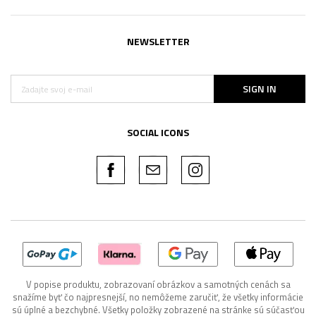
NEWSLETTER
SIGN IN
SOCIAL ICONS
V popise produktu, zobrazovaní obrázkov a samotných cenách sa
snažíme byť čo najpresnejší, no nemôžeme zaručiť, že všetky informácie
sú úplné a bezchybné. Všetky položky zobrazené na stránke sú súčasťou