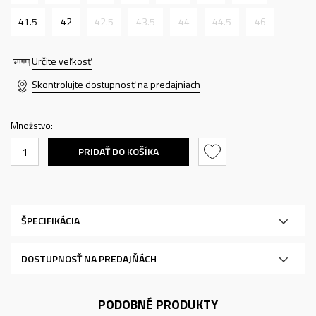
41.5
42
42.5
43.5
44
44.5
46
Určite veľkosť
Skontrolujte dostupnosť na predajniach
Množstvo:
PRIDAŤ DO KOŠÍKA
ŠPECIFIKÁCIA
DOSTUPNOSŤ NA PREDAJŇÁCH
PODOBNÉ PRODUKTY