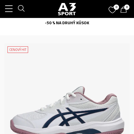
0
0
-50 % NA DRUHÝ KÚSOK
CENOVÝ HIT