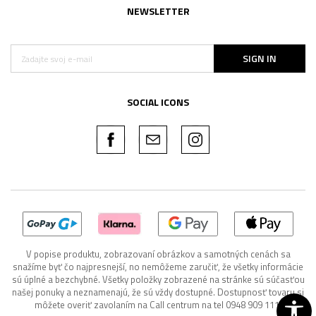
NEWSLETTER
SIGN IN
SOCIAL ICONS
V popise produktu, zobrazovaní obrázkov a samotných cenách sa
snažíme byť čo najpresnejší, no nemôžeme zaručiť, že všetky informácie
sú úplné a bezchybné. Všetky položky zobrazené na stránke sú súčasťou
našej ponuky a neznamenajú, že sú vždy dostupné. Dostupnosť tovaru si
môžete overiť zavolaním na Call centrum na tel 0948 909 111.