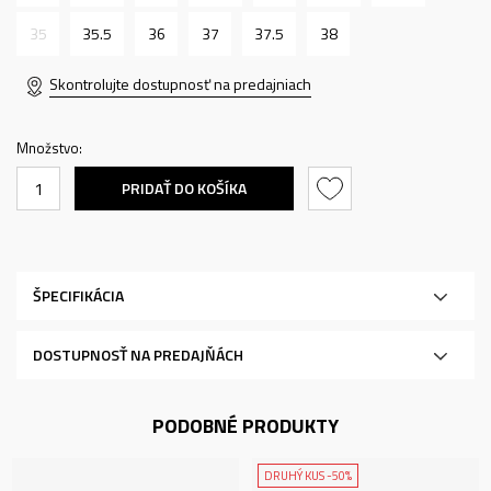
35
35.5
36
37
37.5
38
Skontrolujte dostupnosť na predajniach
Množstvo:
PRIDAŤ DO KOŠÍKA
ŠPECIFIKÁCIA
DOSTUPNOSŤ NA PREDAJŇÁCH
PODOBNÉ PRODUKTY
DRUHÝ KUS -50%