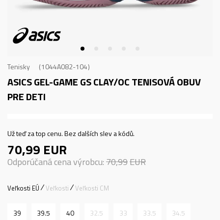
Tenisky
1044A082-104
ASICS GEL-GAME GS CLAY/OC
TENISOVÁ OBUV
PRE DETI
Už teď za top cenu. Bez dalších slev a kódů.
70,99
EUR
Odporúčaná cena výrobcu:
70,99
EUR
Veľkosti EÚ
Veľkosti
Veľkosti CM
39
39.5
40
32.5
33
33.5
34.5