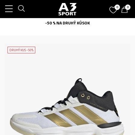
0
0
-50 % NA DRUHÝ KÚSOK
DRUHÝ KUS -50%