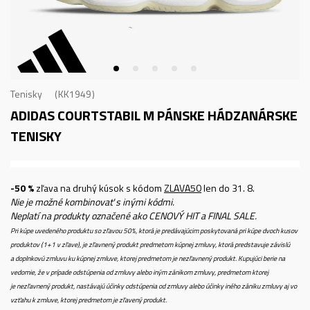
Tenisky
KK1949
ADIDAS COURTSTABIL M
PÁNSKE HÁDZANÁRSKE
TENISKY
-50 %
zľava na druhý kúsok s kódom
ZLAVA50
len do 31. 8.
Nie je možné kombinovať s inými kódmi.
Neplatí na produkty označené ako CENOVÝ HIT a FINAL SALE.
Pri kúpe uvedeného produktu so zľavou 50%, ktorá je predávajúcim poskytovaná pri kúpe dvoch kusov
produktov (1+1 v zľave), je zľavnený produkt predmetom kúpnej zmluvy, ktorá predstavuje závislú
a doplnkovú zmluvu ku kúpnej zmluve, ktorej predmetom je nezľavnený produkt. Kupujúci berie na
vedomie, že v prípade odstúpenia od zmluvy alebo iným zánikom zmluvy, predmetom ktorej
je nezľavnený produkt, nastávajú účinky odstúpenia od zmluvy alebo účinky iného zániku zmluvy aj vo
vzťahu k zmluve, ktorej predmetom je zľavený produkt.