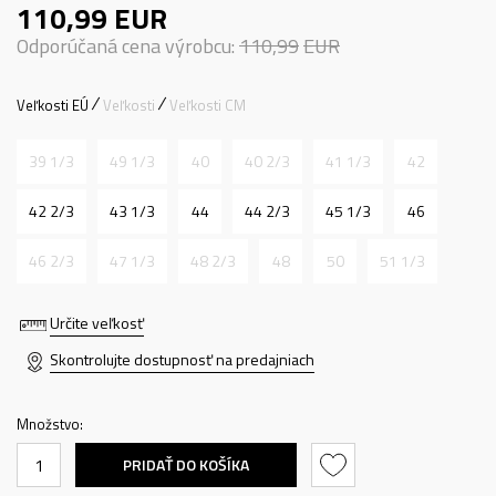
110,99
EUR
Odporúčaná cena výrobcu:
110,99
EUR
Veľkosti EÚ
Veľkosti
Veľkosti CM
39 1/3
49 1/3
40
40 2/3
41 1/3
42
42 2/3
43 1/3
44
44 2/3
45 1/3
46
46 2/3
47 1/3
48 2/3
48
50
51 1/3
Určite veľkosť
Skontrolujte dostupnosť na predajniach
Množstvo:
PRIDAŤ DO KOŠÍKA