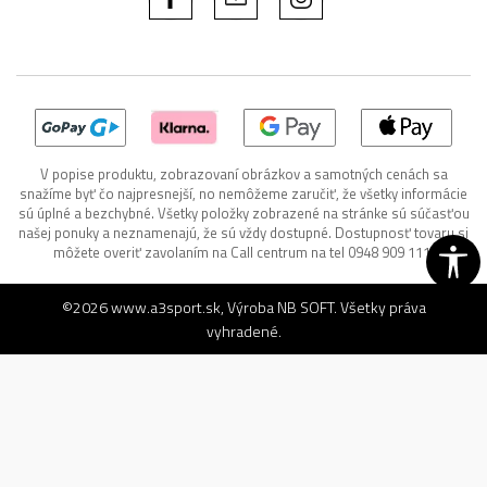
V popise produktu, zobrazovaní obrázkov a samotných cenách sa
snažíme byť čo najpresnejší, no nemôžeme zaručiť, že všetky informácie
sú úplné a bezchybné. Všetky položky zobrazené na stránke sú súčasťou
našej ponuky a neznamenajú, že sú vždy dostupné. Dostupnosť tovaru si
môžete overiť zavolaním na Call centrum na tel 0948 909 111.
©2026
www.a3sport.sk
, Výroba
NB SOFT
. Všetky práva
vyhradené.