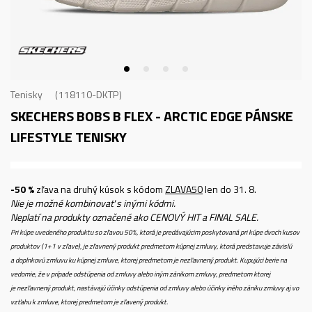
Tenisky
118110-DKTP
SKECHERS BOBS B FLEX - ARCTIC EDGE
PÁNSKE
LIFESTYLE TENISKY
-50 %
zľava na druhý kúsok s kódom
ZLAVA50
len do 31. 8.
Nie je možné kombinovať s inými kódmi.
Neplatí na produkty označené ako CENOVÝ HIT a FINAL SALE.
Pri kúpe uvedeného produktu so zľavou 50%, ktorá je predávajúcim poskytovaná pri kúpe dvoch kusov
produktov (1+1 v zľave), je zľavnený produkt predmetom kúpnej zmluvy, ktorá predstavuje závislú
a doplnkovú zmluvu ku kúpnej zmluve, ktorej predmetom je nezľavnený produkt. Kupujúci berie na
vedomie, že v prípade odstúpenia od zmluvy alebo iným zánikom zmluvy, predmetom ktorej
je nezľavnený produkt, nastávajú účinky odstúpenia od zmluvy alebo účinky iného zániku zmluvy aj vo
vzťahu k zmluve, ktorej predmetom je zľavený produkt.