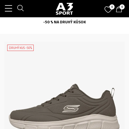
0
0
-50 % NA DRUHÝ KÚSOK
DRUHÝ KUS -50%