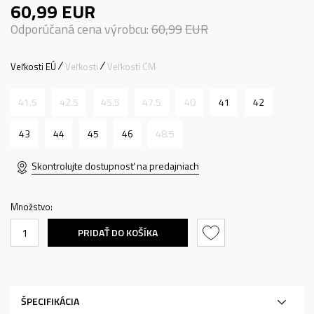
60,99
EUR
Odporúčaná cena výrobcu:
60,99
EUR
Veľkosti EÚ
Veľkosti
Veľkosti CM
41.5
42.5
45.5
47.5
40
41
42
43
44
45
46
48.5
Skontrolujte dostupnosť na predajniach
Množstvo:
PRIDAŤ DO KOŠÍKA
ŠPECIFIKÁCIA