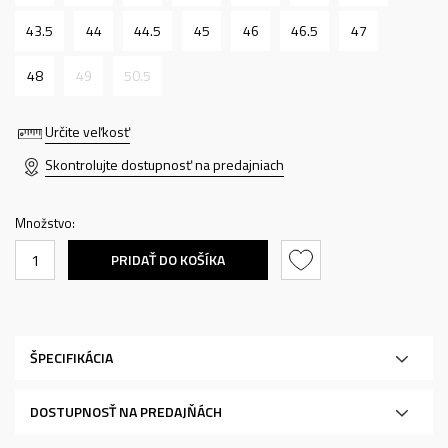
43.5
44
44.5
45
46
46.5
47
48
49
50.5
Určite veľkosť
Skontrolujte dostupnosť na predajniach
Množstvo:
PRIDAŤ DO KOŠÍKA
ŠPECIFIKÁCIA
DOSTUPNOSŤ NA PREDAJŇÁCH