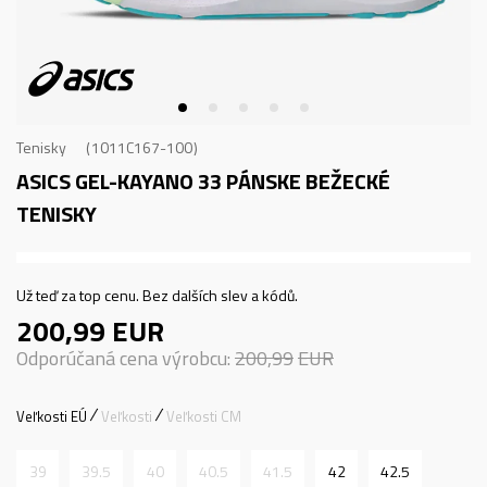
Tenisky
1011C167-100
ASICS GEL-KAYANO 33
PÁNSKE BEŽECKÉ
TENISKY
Už teď za top cenu. Bez dalších slev a kódů.
200,99
EUR
Odporúčaná cena výrobcu:
200,99
EUR
Veľkosti EÚ
Veľkosti
Veľkosti CM
39
39.5
40
40.5
41.5
42
42.5