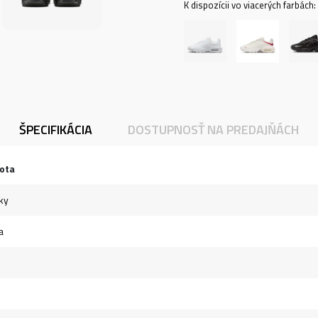
K dispozícii vo viacerých farbách:
ŠPECIFIKÁCIA
DOSTUPNOSŤ NA PREDAJŇÁCH
ota
ky
a