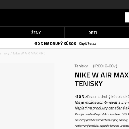
ŽENY
DETI
-50 % NA DRUHÝ KÚSOK
Kúpiť teraz
enisky
Nike W AIR MAX FIRE
Tenisky
IR0818-007
NIKE W AIR MAX
TENISKY
-50 %
zľava na druhý kúsok s 
Nie je možné kombinovať s iným
Neplatí na produkty označené a
Pri kúpe uvedeného produktu so zľavou 50%, k
zľavnený produkt predmetom kúpnej zmluvy, k
nezľavnený produkt. Kupujúci berie na vedomi