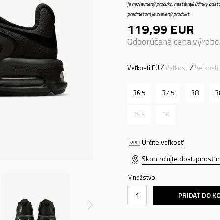
je nezľavnený produkt, nastávajú účinky odstú
predmetom je zľavený produkt.
119,99
EUR
Odporúčaná cena výrobc
Veľkosti EÚ
Veľkosti
Veľkosti
36.5
37.5
38
3
35.5
36
Určite veľkosť
Skontrolujte dostupnosť n
Množstvo:
PRIDAŤ DO K