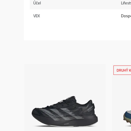
Účel
Lifest
VEK
Dospe
DRUHÝ K