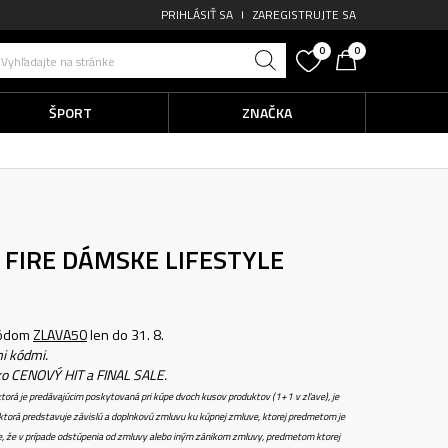
PRIHLÁSIŤ SA
ZAREGISTRUJTE SA
0
0
Vyhľadajte na stránke
ŠPORT
ZNAČKA
 FIRE
DÁMSKE LIFESTYLE
kódom
ZLAVA50
len do 31. 8.
i kódmi.
ko CENOVÝ HIT a FINAL SALE.
torá je predávajúcim poskytovaná pri kúpe dvoch kusov produktov (1+1 v zľave), je
torá predstavuje závislú a doplnkovú zmluvu ku kúpnej zmluve, ktorej predmetom je
e, že v prípade odstúpenia od zmluvy alebo iným zánikom zmluvy, predmetom ktorej