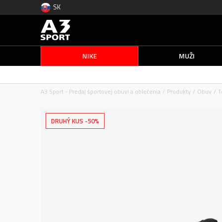
SK
NIKE
MUŽI
A3 Sport - Predaj športovej obuvi a oblečenia
Produkty
Obuv
T
DRUHÝ KUS -50%