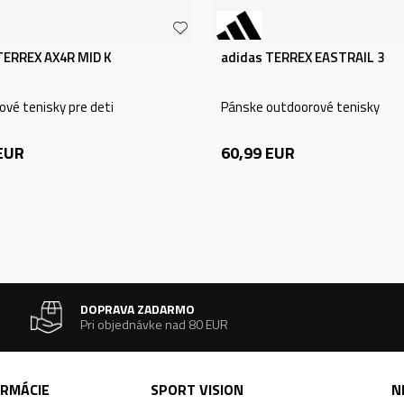
TERREX AX4R MID K
adidas TERREX EASTRAIL 3
vé tenisky pre deti
Pánske outdoorové tenisky
EUR
60,99
EUR
DOPRAVA ZADARMO
Pri objednávke nad 80 EUR
ORMÁCIE
SPORT VISION
N