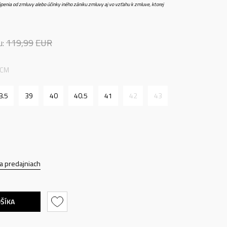
penia od zmluvy alebo účinky iného zániku zmluvy aj vo vzťahu k zmluve, ktorej
u:
119,99
EUR
 CM
8.5
39
40
40.5
41
42
43
a predajniach
OŠÍKA