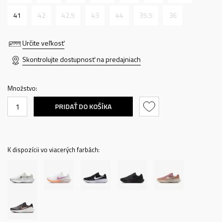
41
42
42.5
43
44
35.5
36
Určite veľkosť
Skontrolujte dostupnosť na predajniach
Množstvo:
PRIDAŤ DO KOŠÍKA
K dispozícii vo viacerých farbách: