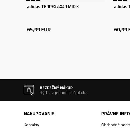
adidas TERREX AX4R MID K
adidas 
65,99
EUR
60,99
BEZPEČNÝ NÁKUP
Rýchla a jednoduchá platba
NAKUPOVANIE
PRÁVNE INF
Kontakty
Obchodné podm