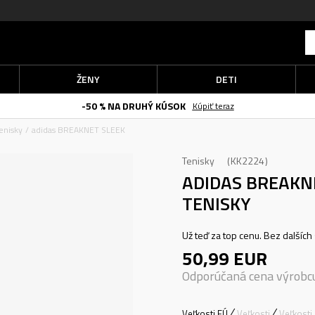
ŽENY
DETI
-50 % NA DRUHÝ KÚSOK
Kúpiť teraz
enisky
adidas BREAKNET SLEEK
Tenisky
KK2224
ADIDAS BREAKN
TENISKY
Už teď za top cenu. Bez dalších 
50,99
EUR
Odporúčaná cena výrobc
Veľkosti EÚ
Veľkosti
Veľkosti