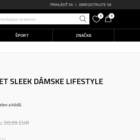
PRIHLÁSIŤ SA
ZAREGISTRUJTE SA
0
0
Vyhľadajte na stránke
ŠPORT
ZNAČKA
ET SLEEK
DÁMSKE LIFESTYLE
slev a kódů.
u:
50,99
EUR
 CM