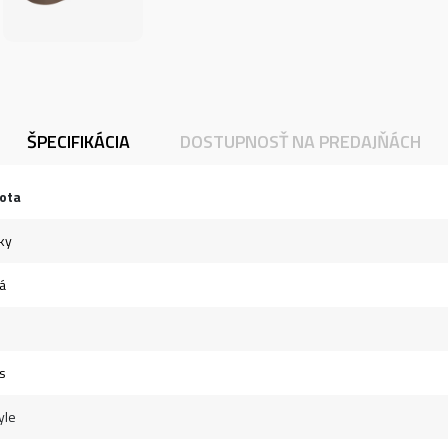
ŠPECIFIKÁCIA
DOSTUPNOSŤ NA PREDAJŇÁCH
ota
ky
á
s
yle