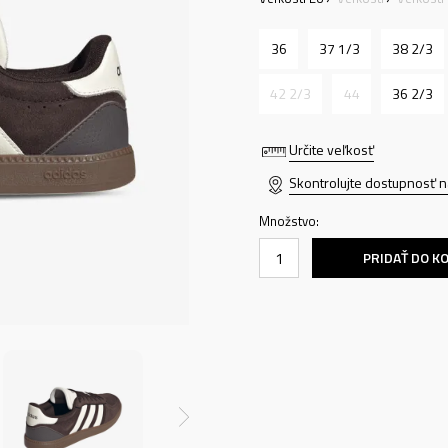
36
37 1/3
38 2/3
42 2/3
44
36 2/3
Určite veľkosť
Skontrolujte dostupnosť n
Množstvo:
PRIDAŤ DO K