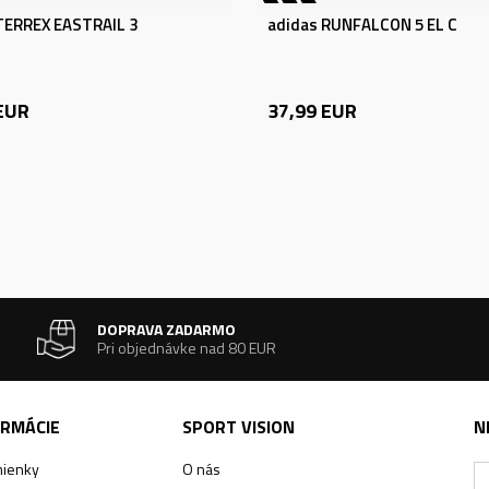
TERREX EASTRAIL 3
adidas RUNFALCON 5 EL C
EUR
37,99
EUR
DOPRAVA ZADARMO
Pri objednávke nad 80 EUR
ORMÁCIE
SPORT VISION
N
ienky
O nás