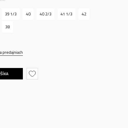
39 1/3
40
40 2/3
41 1/3
42
38
a predajniach
OŠÍKA