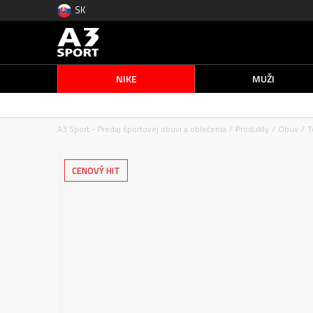
SK
NIKE
MUŽI
A3 Sport - Predaj športovej obuvi a oblečenia
Produkty
Obuv
T
CENOVÝ HIT