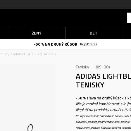
ŽENY
DETI
-50 % NA DRUHÝ KÚSOK
Kúpiť teraz
enisky
adidas LIGHTBLAZE ATR 2.0
Tenisky
KI9138
ADIDAS LIGHTBL
TENISKY
-50 %
zľava na druhý kúsok s 
Nie je možné kombinovať s iným
Neplatí na produkty označené a
Pri kúpe uvedeného produktu so zľavou 50%, k
zľavnený produkt predmetom kúpnej zmluvy, k
nezľavnený produkt. Kupujúci berie na vedomi