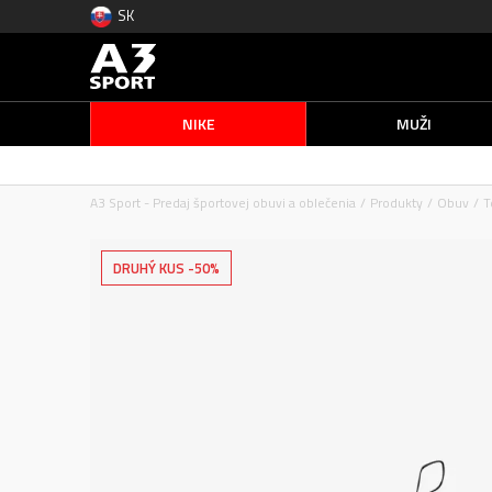
SK
NIKE
MUŽI
A3 Sport - Predaj športovej obuvi a oblečenia
Produkty
Obuv
T
DRUHÝ KUS -50%