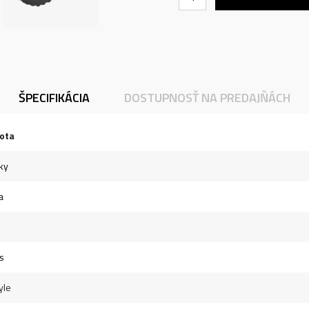
ŠPECIFIKÁCIA
DOSTUPNOSŤ NA PREDAJŇÁCH
ota
ky
a
s
yle