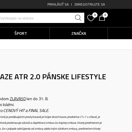
PRIHLÁSIŤ SA
ZAREGISTRUJTE SA
0
0
Vyhľadajte na stránke
ŠPORT
ZNAČKA
AZE ATR 2.0
PÁNSKE LIFESTYLE
kódom
ZLAVA50
len do 31. 8.
i kódmi.
ko CENOVÝ HIT a FINAL SALE.
torá je predávajúcim poskytovaná pri kúpe dvoch kusov produktov (1+1 v zľave), je
torá predstavuje závislú a doplnkovú zmluvu ku kúpnej zmluve, ktorej predmetom je
e, že v prípade odstúpenia od zmluvy alebo iným zánikom zmluvy, predmetom ktorej