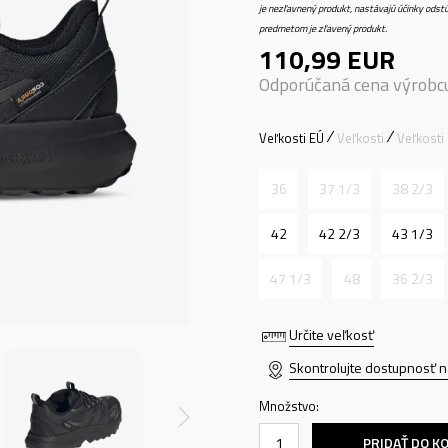
je nezľavnený produkt, nastávajú účinky odstú
predmetom je zľavený produkt.
110,99
EUR
Odporúčaná cena výrobc
Veľkosti EÚ
Veľkosti
Veľkosti
36
37 1/3
38 2/3
42
42 2/3
43 1/3
47 1/3
48
36 2/3
Určite veľkosť
Skontrolujte dostupnosť n
Množstvo:
PRIDAŤ DO K