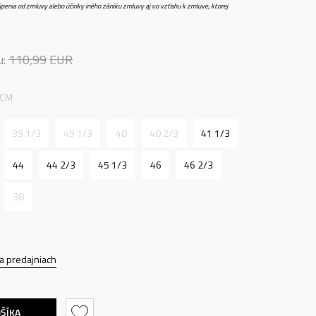
penia od zmluvy alebo účinky iného zániku zmluvy aj vo vzťahu k zmluve, ktorej
u:
110,99
EUR
 CM
39 1/3
49 1/3
40
40 2/3
41 1/3
44
44 2/3
45 1/3
46
46 2/3
38
a predajniach
OŠÍKA