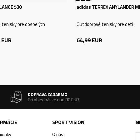
LANCE 530
adidas TERREX ANYLANDER MI
e tenisky pre dospelých
Outdoorové tenisky pre deti
EUR
64,99
EUR
DOPRAVA ZADARMO
Pri objednávke nad 80 EUR
ORMÁCIE
SPORT VISION
N
ienky
O nás