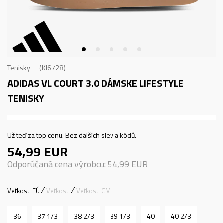
Tenisky
KI6728
ADIDAS VL COURT 3.0
DÁMSKE LIFESTYLE
TENISKY
Už teď za top cenu. Bez dalších slev a kódů.
54,99
EUR
Odporúčaná cena výrobcu:
54,99
EUR
Veľkosti EÚ
Veľkosti
Veľkosti CM
36
37 1/3
38 2/3
39 1/3
40
40 2/3