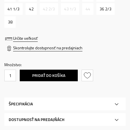
41 1/3
42
42 2/3
43 1/3
44
36 2/3
38
Určite veľkosť
Skontrolujte dostupnosť na predajniach
Množstvo:
PRIDAŤ DO KOŠÍKA
ŠPECIFIKÁCIA
DOSTUPNOSŤ NA PREDAJŇÁCH