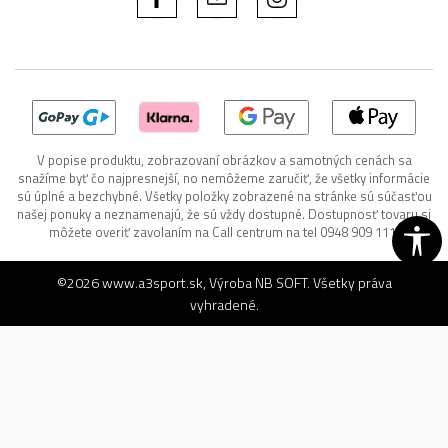
V popise produktu, zobrazovaní obrázkov a samotných cenách sa
snažíme byť čo najpresnejší, no nemôžeme zaručiť, že všetky informácie
sú úplné a bezchybné. Všetky položky zobrazené na stránke sú súčasťou
našej ponuky a neznamenajú, že sú vždy dostupné. Dostupnosť tovaru si
môžete overiť zavolaním na Call centrum na tel 0948 909 111.
©2026
www.a3sport.sk
, Výroba
NB SOFT
. Všetky práva
vyhradené.