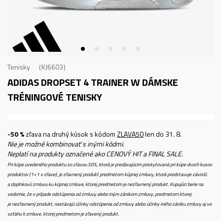
Tenisky
KJ6603
ADIDAS DROPSET 4 TRAINER W
DÁMSKE
TRÉNINGOVÉ TENISKY
-50 %
zľava na druhý kúsok s kódom
ZLAVA50
len do 31. 8.
Nie je možné kombinovať s inými kódmi.
Neplatí na produkty označené ako CENOVÝ HIT a FINAL SALE.
Pri kúpe uvedeného produktu so zľavou 50%, ktorá je predávajúcim poskytovaná pri kúpe dvoch kusov
produktov (1+1 v zľave), je zľavnený produkt predmetom kúpnej zmluvy, ktorá predstavuje závislú
a doplnkovú zmluvu ku kúpnej zmluve, ktorej predmetom je nezľavnený produkt. Kupujúci berie na
vedomie, že v prípade odstúpenia od zmluvy alebo iným zánikom zmluvy, predmetom ktorej
je nezľavnený produkt, nastávajú účinky odstúpenia od zmluvy alebo účinky iného zániku zmluvy aj vo
vzťahu k zmluve, ktorej predmetom je zľavený produkt.