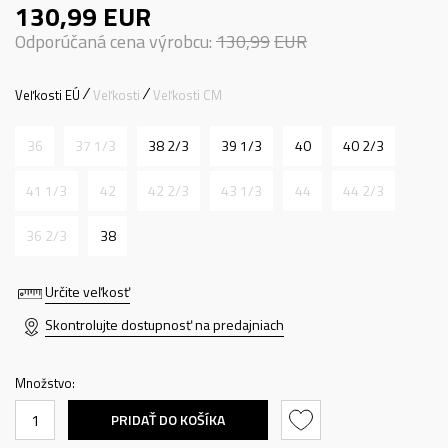
130,99
EUR
Odporúčaná cena výrobcu:
130,99
EUR
Veľkosti EÚ
Veľkosti
Veľkosti CM
36
37 1/3
38 2/3
39 1/3
40
40 2/3
41 1/3
42
42 2/3
43 1/3
44
44 2/3
36 2/3
38
Určite veľkosť
Skontrolujte dostupnosť na predajniach
Množstvo:
PRIDAŤ DO KOŠÍKA