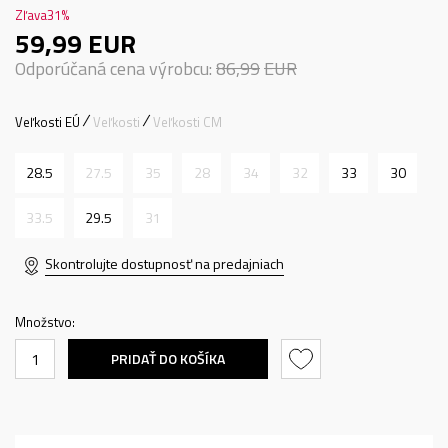
Zľava
31
%
59,99
EUR
Odporúčaná cena výrobcu:
86,99
EUR
Veľkosti EÚ
Veľkosti
Veľkosti CM
28.5
27.5
35
28
34
32
33
30
33.5
29.5
31
Skontrolujte dostupnosť na predajniach
Množstvo:
PRIDAŤ DO KOŠÍKA