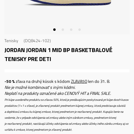
Tenisky
DQ8424-102
JORDAN JORDAN 1 MID BP
BASKETBALOVÉ
TENISKY PRE DETI
-50 %
zľava na druhý kúsok s kódom
ZLAVA50
len do 31. 8.
Nie je možné kombinovať s inými kódmi.
Neplatí na produkty označené ako CENOVÝ HIT a FINAL SALE.
Pri kúpe uvedeného produktu so zľavou 50%, ktorá je predávajúcim poskytovaná pri kúpe dvoch kusov
produktov (1+1 v zľave), je zľavnený produkt predmetom kúpnej zmluvy, ktorá predstavuje závislú
a doplnkovú zmluvu ku kúpnej zmluve, ktorej predmetom je nezľavnený produkt. Kupujúci berie na
vedomie, že v prípade odstúpenia od zmluvy alebo iným zánikom zmluvy, predmetom ktorej
je nezľavnený produkt, nastávajú účinky odstúpenia od zmluvy alebo účinky iného zániku zmluvy aj vo
vzťahu k zmluve, ktorej predmetom je zľavený produkt.