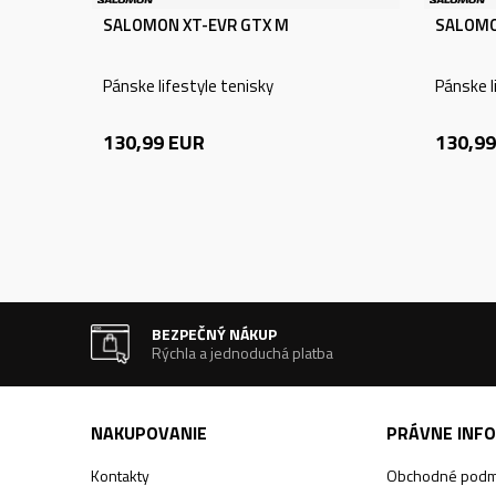
SALOMON XT-EVR GTX M
SALOMO
Pánske lifestyle tenisky
Pánske l
130,99
EUR
130,99
BEZPEČNÝ NÁKUP
Rýchla a jednoduchá platba
NAKUPOVANIE
PRÁVNE INF
Kontakty
Obchodné podm