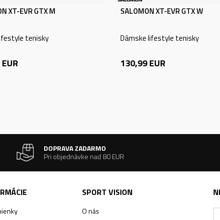
N XT-EVR GTX M
SALOMON XT-EVR GTX W
ifestyle tenisky
Dámske lifestyle tenisky
EUR
130,99
EUR
DOPRAVA ZADARMO
Pri objednávke nad 80 EUR
ORMÁCIE
SPORT VISION
N
ienky
O nás