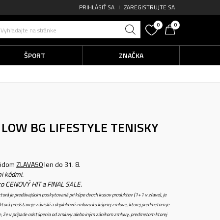
PRIHLÁSIŤ SA
ZAREGISTRUJTE SA
0
0
Vyhľadajte na stránke
ŠPORT
ZNAČKA
K LOW BG
LIFESTYLE TENISKY
kódom
ZLAVA50
len do 31. 8.
i kódmi.
ko CENOVÝ HIT a FINAL SALE.
torá je predávajúcim poskytovaná pri kúpe dvoch kusov produktov (1+1 v zľave), je
torá predstavuje závislú a doplnkovú zmluvu ku kúpnej zmluve, ktorej predmetom je
e, že v prípade odstúpenia od zmluvy alebo iným zánikom zmluvy, predmetom ktorej