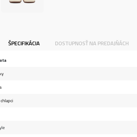
ŠPECIFIKÁCIA
DOSTUPNOSŤ NA PREDAJŇÁCH
ota
ky
a
 chlapci
yle