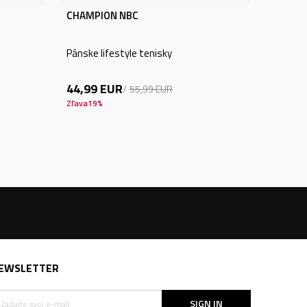
CHAMPION NBC
Pánske lifestyle tenisky
44,99
EUR
55,99
EUR
Zľava
19
%
EWSLETTER
SIGN IN