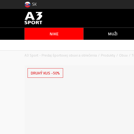
SK
NIKE
MUŽI
A3 Sport - Predaj športovej obuvi a oblečenia
Produkty
Obuv
T
DRUHÝ KUS -50%