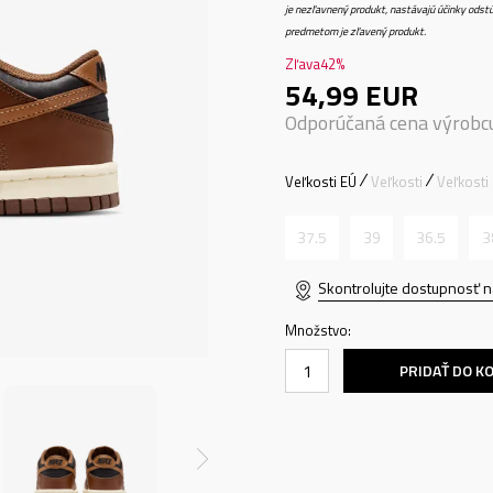
je nezľavnený produkt, nastávajú účinky odstú
predmetom je zľavený produkt.
Zľava
42
%
54,99
EUR
Odporúčaná cena výrobc
Veľkosti EÚ
Veľkosti
Veľkosti
37.5
39
36.5
3
Skontrolujte dostupnosť n
Množstvo:
PRIDAŤ DO K