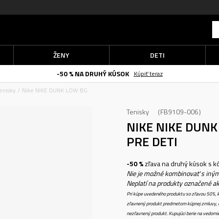
ŽENY
DETI
-50 % NA DRUHÝ KÚSOK
Kúpiť teraz
enisky
Nike NIKE DUNK LOW BG
Tenisky
FB9109-006
NIKE NIKE DUN
PRE DETI
-50 %
zľava na druhý kúsok s 
Nie je možné kombinovať s iným
Neplatí na produkty označené a
Pri kúpe uvedeného produktu so zľavou 50%, k
zľavnený produkt predmetom kúpnej zmluvy, k
nezľavnený produkt. Kupujúci berie na vedomi