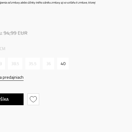
penia od zmluvy alebo účinky iného zániku zmluvy aj vo vzťahu k zmluve, ktorej
u:
94,99
EUR
 CM
8
38.5
35.5
36
40
a predajniach
OŠÍKA